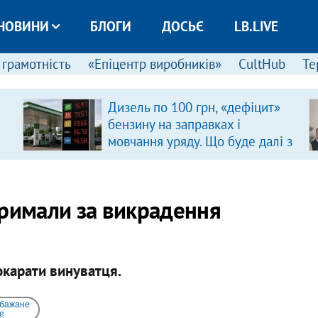
НОВИНИ
БЛОГИ
ДОСЬЄ
LB.LIVE
 грамотність
«Епіцентр виробників»
CultHub
Те
Дизель по 100 грн, «дефіцит»
бензину на заправках і
мовчання уряду. Що буде далі з
цінами на пальне?
тримали за викрадення
окарати винуватця.
 бажане
e