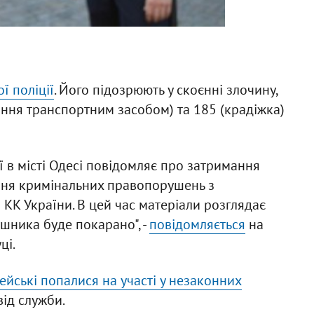
ї поліції
. Його підозрюють у скоєнні злочину,
іння транспортним засобом) та 185 (крадіжка)
ї в місті Одесі повідомляє про затримання
ення кримінальних правопорушень з
 КК України. В цей час матеріали розглядає
шника буде покарано", -
повідомляється
на
ці.
цейські попалися на участі у незаконних
від служби.