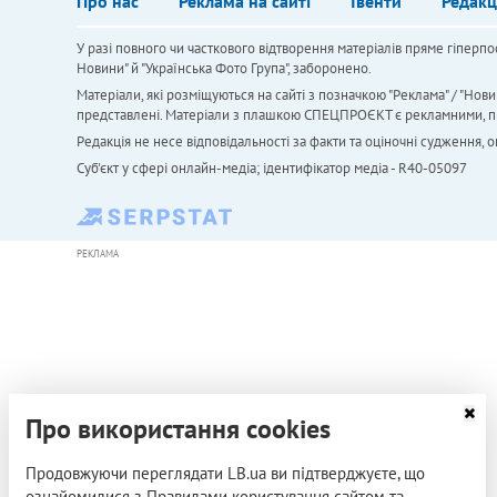
Про нас
Реклама на сайті
Івенти
Редакц
У разі повного чи часткового відтворення матеріалів пряме гіперпо
Новини" й "Українська Фото Група", заборонено.
Матеріали, які розміщуються на сайті з позначкою "Реклама" / "Нови
представлені. Матеріали з плашкою СПЕЦПРОЄКТ є рекламними, проте
Редакція не несе відповідальності за факти та оціночні судження,
Cуб'єкт у сфері онлайн-медіа; ідентифікатор медіа - R40-05097
РЕКЛАМА
Про використання cookies
Продовжуючи переглядати LB.ua ви підтверджуєте, що
ознайомилися з Правилами користування сайтом та