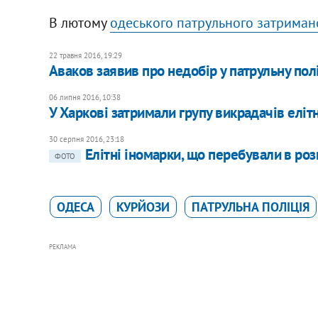
В лютому
одеського патрульного затриман
22 травня 2016, 19:29
Аваков заявив про недобір у патрульну пол
06 липня 2016, 10:38
У Харкові затримали групу викрадачів еліт
30 серпня 2016, 23:18
Елітні іномарки, що перебували в роз
ФОТО
ОДЕСА
КУРЙОЗИ
ПАТРУЛЬНА ПОЛІЦІЯ
РЕКЛАМА