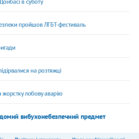
Донбасі в суботу
 безпеки пройшов ЛГБТ-фестиваль
ригади
 підірвалися на розтяжці
а жорстку лобову аварію
евідомий вибухонебезпечний предмет