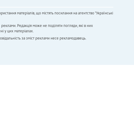
ристання матеріалів, що містять посилання на агентство "Українськi
х реклами. Редакція може не поділяти погляди, які в них
ні у цих матеріалах.
повідальність за зміст реклами несе рекламодавець.