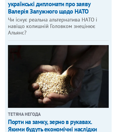
українські дипломати про заяву
Валерія Залужного щодо НАТО
Чи існує реальна альтернатива НАТО і
навіщо колишній Головком знецінює
Альянс?
ТЕТЯНА НЕГОДА
Порти на замку, зерно в рукавах.
Якими будуть економічні наслідки