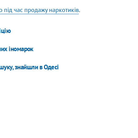
о під час продажу наркотиків
.
іцію
них іномарок
шуку, знайшли в Одесі