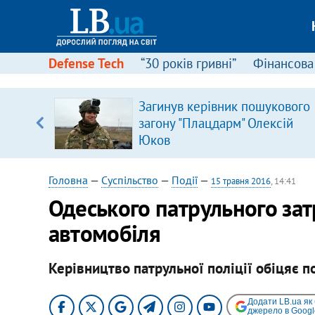
Defense Tech
“30 років гривні”
Фінансова
Загинув керівник пошукового
уп
загону "Плацдарм" Олексій
Юков
ку
Головна
—
Суспільство
—
Події
—
15 травня 2016
, 14:41
Одеського патрульного за
автомобіля
Керівництво патрульної поліції обіцяє п
Додати LB.ua як
джерело в Googl