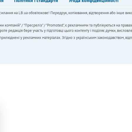
ія
Політики і стандарти
Угода конфіденційності
силання на LB.ua обов'язкове! Передрук, копіювання, відтворення або інше вико
ни компаній" / "Пресреліз" / "Promoted", є рекламними та публікуються на права
 редакція бере участь у підготовці цього контенту і поділяє думки, висловле
 оприлюднені у рекламних матеріалах. Згідно з українським законодавством, від