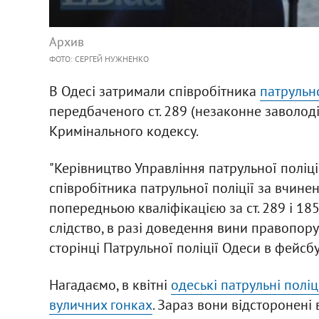
Архив
ФОТО: СЕРГЕЙ НУЖНЕНКО
В Одесі затримали співробітника
патрульно
передбаченого ст. 289 (незаконне заволод
Кримінального кодексу.
"Керівництво Управління патрульної поліці
співробітника патрульної поліції за вчин
попередньою кваліфікацією за ст. 289 і 185
слідство, в разі доведення вини правопору
сторінці Патрульної поліції Одеси в фейсбу
Нагадаємо, в квітні
одеські патрульні полі
вуличних гонках
. Зараз вони відсторонені 