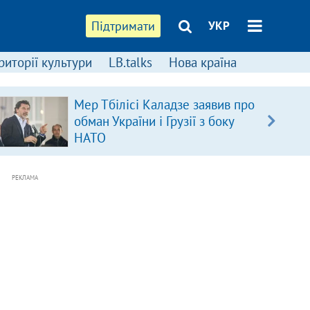
Підтримати
УКР
риторії культури
LB.talks
Нова країна
Мер Тбілісі Каладзе заявив про
обман України і Грузії з боку
НАТО
РЕКЛАМА