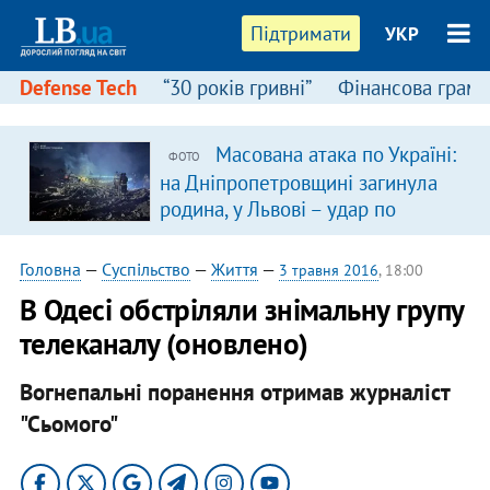
Підтримати
УКР
Defense Tech
“30 років гривні”
Фінансова грамо
Масована атака по Україні:
ФОТО
на Дніпропетровщині загинула
родина, у Львові – удар по
багатоповерхівках
(доповнюється)
Головна
—
Суспільство
—
Життя
—
3 травня 2016
, 18:00
В Одесі обстріляли знімальну групу
телеканалу (оновлено)
Вогнепальні поранення отримав журналіст
"Сьомого"