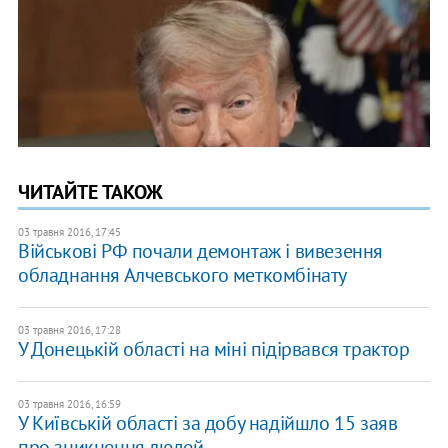
ЧИТАЙТЕ ТАКОЖ
03 травня 2016, 17:45
Військові РФ почали демонтаж і вивезення
обладнання Алчевського меткомбінату
03 травня 2016, 17:28
У Донецькій області на міні підірвався трактор
03 травня 2016, 16:59
У Київській області за добу надійшло 15 заяв
про зникнення людей