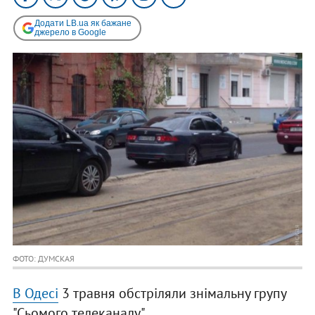
Додати LB.ua як бажане
джерело в Google
ФОТО: ДУМСКАЯ
В Одесі
3 травня обстріляли знімальну групу
"Сьомого телеканалу".