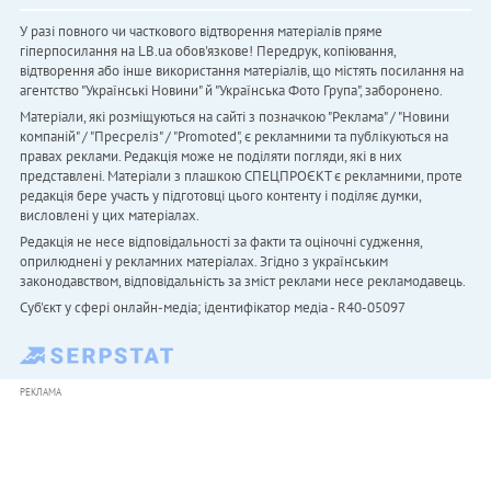
У разі повного чи часткового відтворення матеріалів пряме
гіперпосилання на LB.ua обов'язкове! Передрук, копіювання,
відтворення або інше використання матеріалів, що містять посилання на
агентство "Українськi Новини" й "Українська Фото Група", заборонено.
Матеріали, які розміщуються на сайті з позначкою "Реклама" / "Новини
компаній" / "Пресреліз" / "Promoted", є рекламними та публікуються на
правах реклами. Редакція може не поділяти погляди, які в них
представлені. Матеріали з плашкою СПЕЦПРОЄКТ є рекламними, проте
редакція бере участь у підготовці цього контенту і поділяє думки,
висловлені у цих матеріалах.
Редакція не несе відповідальності за факти та оціночні судження,
оприлюднені у рекламних матеріалах. Згідно з українським
законодавством, відповідальність за зміст реклами несе рекламодавець.
Cуб'єкт у сфері онлайн-медіа; ідентифікатор медіа - R40-05097
РЕКЛАМА