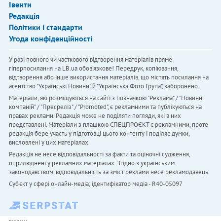
Івенти
Редакція
Політики і стандарти
Угода конфіденційності
У разі повного чи часткового відтворення матеріалів пряме
гіперпосилання на LB.ua обов'язкове! Передрук, копіювання,
відтворення або інше використання матеріалів, що містять посилання на
агентство "Українськi Новини" й "Українська Фото Група", заборонено.
Матеріали, які розміщуються на сайті з позначкою "Реклама" / "Новини
компаній" / "Пресреліз" / "Promoted", є рекламними та публікуються на
правах реклами. Редакція може не поділяти погляди, які в них
представлені. Матеріали з плашкою СПЕЦПРОЄКТ є рекламними, проте
редакція бере участь у підготовці цього контенту і поділяє думки,
висловлені у цих матеріалах.
Редакція не несе відповідальності за факти та оціночні судження,
оприлюднені у рекламних матеріалах. Згідно з українським
законодавством, відповідальність за зміст реклами несе рекламодавець.
Cуб'єкт у сфері онлайн-медіа; ідентифікатор медіа - R40-05097