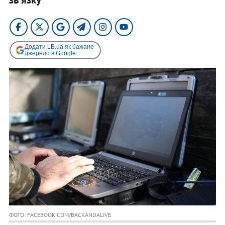
Додати LB.ua як бажане
джерело в Google
ФОТО: FACEBOOK.COM/BACKANDALIVE