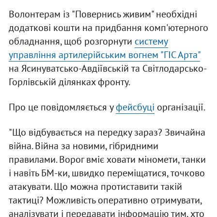
Волонтерам із "Повернись живим" необхідні
додаткові кошти на придбання комп'ютерного
обладнання, щоб розгорнути
систему
управління артилерійським вогнем "ГІС Арта"
на Ясинуватсько-Авдіївській та Світлодарсько-
Горлівській ділянках фронту.
Про це повідомляється у
фейсбуці
організації.
"Що відбувається на передку зараз? Звичайна
війна. Війна за новими, гібридними
правилами. Ворог вміє ховати міномети, танки
і навіть БМ-ки, швидко переміщатися, точково
атакувати. Що можна протиставити такій
тактиці? Можливість оперативно отримувати,
аналізувати і передавати інформацію тим, хто