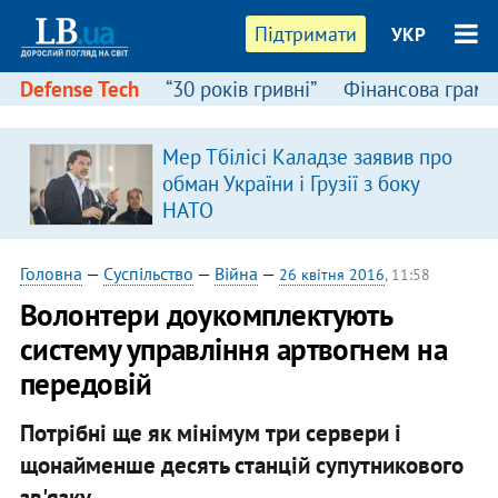
Підтримати
УКР
Defense Tech
“30 років гривні”
Фінансова грамо
Мер Тбілісі Каладзе заявив про
обман України і Грузії з боку
НАТО
Головна
—
Суспільство
—
Війна
—
26 квітня 2016
, 11:58
Волонтери доукомплектують
систему управління артвогнем на
передовій
Потрібні ще як мінімум три сервери і
щонайменше десять станцій супутникового
зв'язку