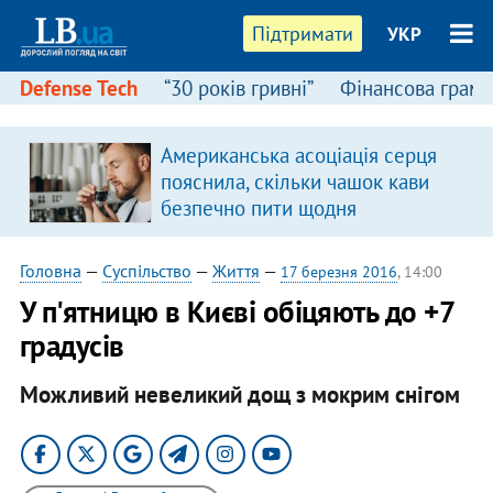
Підтримати
УКР
Defense Tech
“30 років гривні”
Фінансова грамо
Американська асоціація серця
я
пояснила, скільки чашок кави
безпечно пити щодня
Головна
—
Суспільство
—
Життя
—
17 березня 2016
, 14:00
У п'ятницю в Києві обіцяють до +7
градусів
Можливий невеликий дощ з мокрим снігом