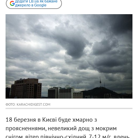
Додати LB.ua як бажане
джерело в Google
ФОТО: KARACHIDIGEST.COM
18 березня в Києві буде хмарно з
проясненнями, невеликий дощ з мокрим
снігом, вітер північно-східний, 7-12 м/с, вдень