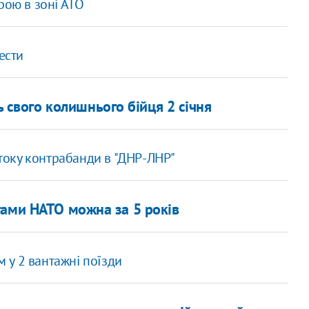
рою в зоні АТО
ести
 свого колишнього бійця 2 січня
оку контрабанди в "ДНР-ЛНР"
тами НАТО можна за 5 років
м у 2 вантажні поїзди