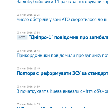
За добу бойовики 11 разів застосовували зб
03 січня 2016, 19:25
Число обстрілів у зоні АТО скоротилося до ш
03 січня 2016, 17:34
"Дніпро-1" повідомив про загибель
ФОТО
03 січня 2016, 16:48
Прикордонники повідомили про зупинку пот
03 січня 2016, 15:49
Полторак: реформувати ЗСУ за стандар
03 січня 2016, 14:39
З початку свят з Києва вивезли сміття об'ємо
03 січня 2016, 14:05