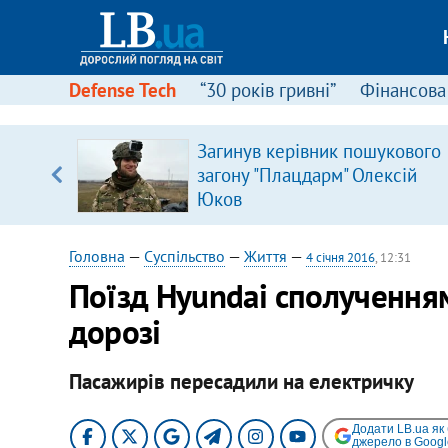
Defense Tech
“30 років гривні”
Фінансова
серця
Загинув керівник пошукового
 кави
загону "Плацдарм" Олексій
Юков
Головна
—
Суспільство
—
Життя
—
4 січня 2016
, 12:31
Поїзд Hyundai сполученням
дорозі
Пасажирів пересадили на електричку
Додати LB.ua як
джерело в Googl