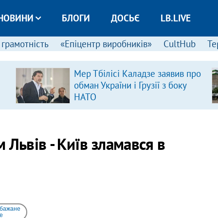
НОВИНИ
БЛОГИ
ДОСЬЄ
LB.LIVE
 грамотність
«Епіцентр виробників»
CultHub
Те
Мер Тбілісі Каладзе заявив про
обман України і Грузії з боку
НАТО
 Львів - Київ зламався в
 бажане
e