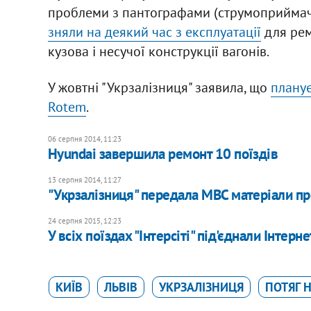
проблеми з пантографами (струмоприймача
зняли на деякий час з експлуатації
для рем
кузова і несучої конструкції вагонів.
У жовтні "Укрзалізниця" заявила, що
планує
Rotem
.
06 серпня 2014, 11:23
Hyundai завершила ремонт 10 поїздів
13 серпня 2014, 11:27
"Укрзалізниця" передала МВС матеріали пр
24 серпня 2015, 12:23
У всіх поїздах "Інтерсіті" під'єднали Інтерне
КИЇВ
ЛЬВІВ
УКРЗАЛІЗНИЦЯ
ПОТЯГ 