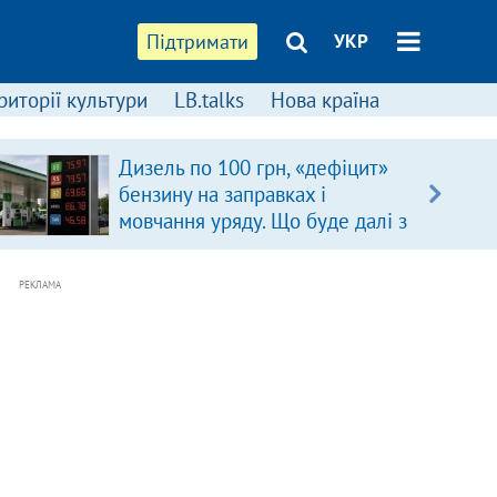
Підтримати
УКР
риторії культури
LB.talks
Нова країна
Дизель по 100 грн, «дефіцит»
бензину на заправках і
мовчання уряду. Що буде далі з
цінами на пальне?
РЕКЛАМА