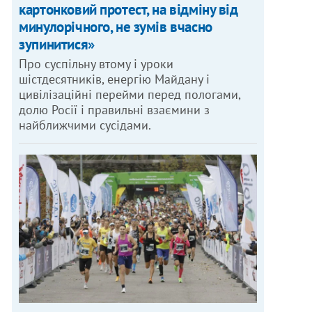
картонковий протест, на відміну від
минулорічного, не зумів вчасно
зупинитися»
Про суспільну втому і уроки
шістдесятників, енергію Майдану і
цивілізаційні перейми перед пологами,
долю Росії і правильні взаємини з
найближчими сусідами.