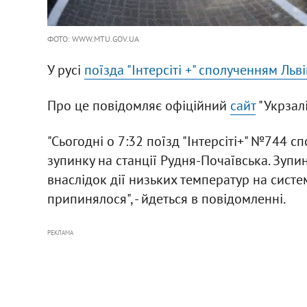
ФОТО: WWW.MTU.GOV.UA
У русі
поїзда "Інтерсіті +" сполученням Львів
Про це повідомляє офіційний
сайт
"Укрзалі
"Сьогодні о 7:32 поїзд "Інтерсіті+" №744 с
зупинку на станції Рудня-Почаївська. Зупин
внаслідок дії низьких температур на систе
припинялося", - йдеться в повідомленні.
РЕКЛАМА