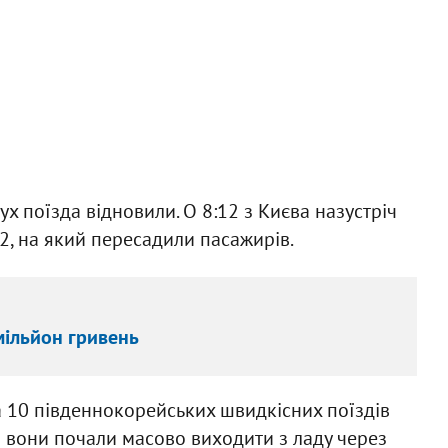
 поїзда відновили. О 8:12 з Києва назустріч
, на який пересадили пасажирів.
мільйон гривень
а 10 південнокорейських швидкісних поїздів
ії вони почали масово виходити з ладу через