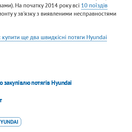
ми). На початку 2014 року всі
10 поїздів
онту у зв'язку з виявленими несправностями
 купити ще два швидкісні потяги Hyundai
о закупівлю потягів Hyundai
т
HYUNDAI