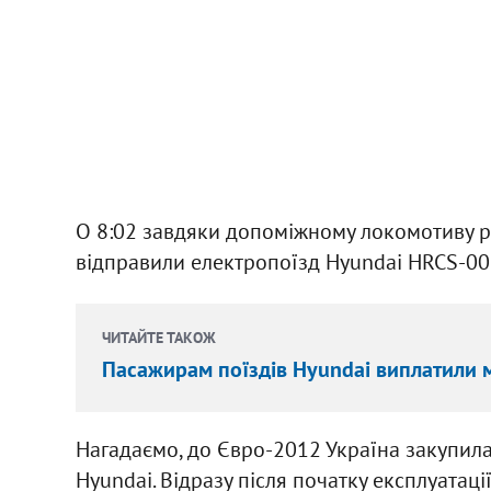
О 8:02 завдяки допоміжному локомотиву рух
відправили електропоїзд Hyundai HRCS-002
ЧИТАЙТЕ ТАКОЖ
Пасажирам поїздів Hyundai виплатили 
Нагадаємо, до Євро-2012 Україна закупил
Hyundai. Відразу після початку експлуатац