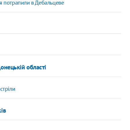
ця потрапили в Дебальцеве
онецькій області
стріли
ків