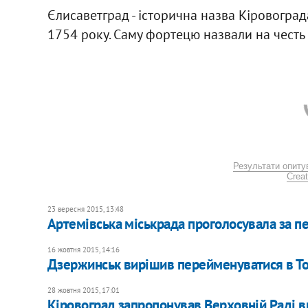
Єлисаветград - історична назва Кіровоград
1754 року. Саму фортецю назвали на честь 
Результати опиту
Creat
23 вересня 2015, 13:48
Артемівська міськрада проголосувала за п
16 жовтня 2015, 14:16
Дзержинськ вирішив перейменуватися в Т
28 жовтня 2015, 17:01
Кіровоград запропонував Верховній Раді ви