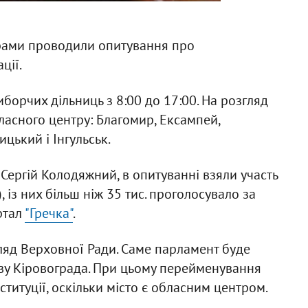
рами проводили опитування про
ції.
орчих дільниць з 8:00 до 17:00. На розгляд
ласного центру: Благомир, Ексампей,
цький і Інгульськ.
Сергій Колодяжний, в опитуванні взяли участь
), із них більш ніж 35 тис. проголосувало за
ртал
"Гречка"
.
ляд Верховної Ради. Саме парламент буде
ву Кіровограда. При цьому перейменування
титуції, оскільки місто є обласним центром.