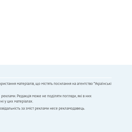
ристання матеріалів, що містять посилання на агентство "Українськi
х реклами. Редакція може не поділяти погляди, які в них
ні у цих матеріалах.
повідальність за зміст реклами несе рекламодавець.