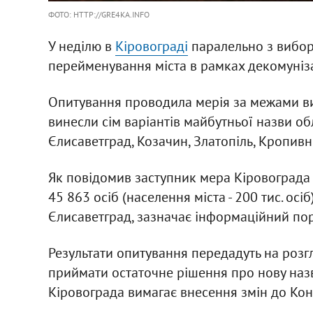
ФОТО: HTTP://GRE4KA.INFO
У неділю в
Кіровограді
паралельно з вибо
перейменування міста в рамках декомуніза
Опитування проводила мерія за межами виб
винесли сім варіантів майбутньої назви об
Єлисаветград, Козачин, Златопіль, Кропивни
Як повідомив заступник мера Кіровограда 
45 863 осіб (населення міста - 200 тис. осіб
Єлисаветград, зазначає інформаційний по
Результати опитування передадуть на розг
приймати остаточне рішення про нову наз
Кіровограда вимагає внесення змін до Конс