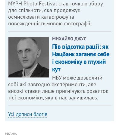
MYPH Photo Festival став точкою збору
для спільноти, яка продовжує
осмислювати катастрофу та
повсякденність мовою фотографії.
МИХАЙЛО ДЖУС
Пів відсотка рації: як
Нацбанк заганяє себе
і економіку в глухий
кут
НБУ може дозволити
собі які завгодно експерименти, але
високі ставки лише пригнічують розвиток
тієї економіки, яка в нас залишилась.
Усі дописи блогів
РЕКЛАМА