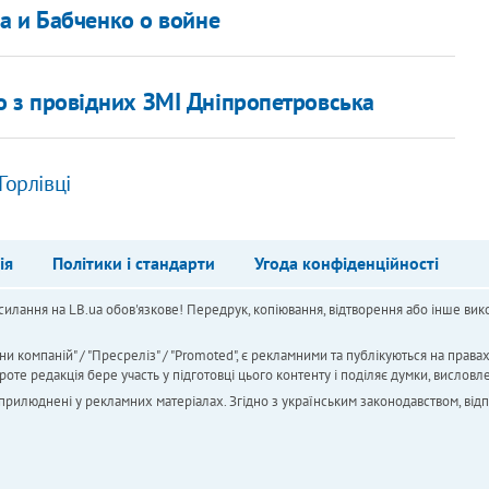
а и Бабченко о войне
о з провідних ЗМІ Дніпропетровська
Горлівці
ія
Політики і стандарти
Угода конфіденційності
силання на LB.ua обов'язкове! Передрук, копіювання, відтворення або інше вико
ни компаній" / "Пресреліз" / "Promoted", є рекламними та публікуються на права
 редакція бере участь у підготовці цього контенту і поділяє думки, висловле
 оприлюднені у рекламних матеріалах. Згідно з українським законодавством, від