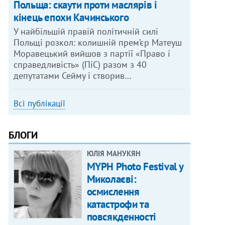
Польща: скаути проти маслярів і
кінець епохи Качинського
У найбільшій правій політичній силі
Польщі розкол: колишній прем’єр Матеуш
Моравецький вийшов з партії «Право і
справедливість» (ПіС) разом з 40
депутатами Сейму і створив…
Всі публікації
БЛОГИ
ЮЛІЯ МАНУКЯН
MYPH Photo Festival у
Миколаєві:
осмислення
катастрофи та
повсякденності