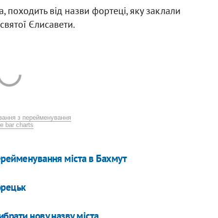
а, походить від назви фортеці, яку заклали
святої Єлисавети.
вання з перейменування
e bar charts
ерейменування міста в Бахмут
орецьк
брати нову назву міста