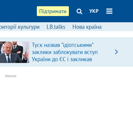
Підтримати
УКР
риторії культури
LB.talks
Нова країна
Туск назвав "ідіотськими"
заклики заблокувати вступ
України до ЄС і закликав
припинити антиукраїнську
риторику
РЕКЛАМА