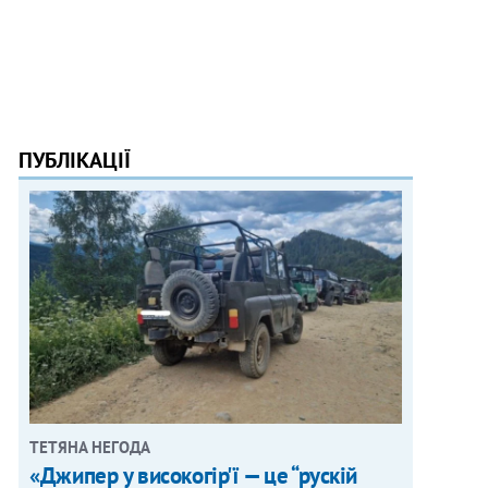
ПУБЛІКАЦІЇ
ТЕТЯНА НЕГОДА
«Джипер у високогір'ї — це “рускій