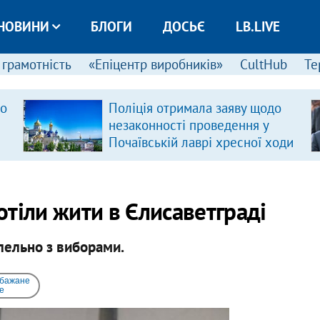
НОВИНИ
БЛОГИ
ДОСЬЄ
LB.LIVE
 грамотність
«Епіцентр виробників»
CultHub
Те
ро
Поліція отримала заяву щодо
незаконності проведення у
Почаївській лаврі хресної ходи
тіли жити в Єлисаветграді
лельно з виборами.
 бажане
e