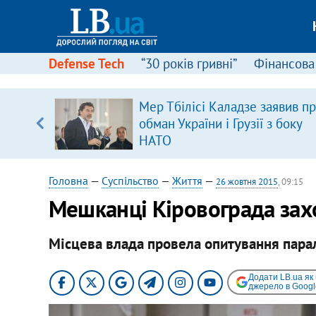
Defense Tech
“30 років гривні”
Фінансова
іцит»
Мер Тбілісі Каладзе заявив п
обман України і Грузії з боку
 далі з
НАТО
Головна
—
Суспільство
—
Життя
—
26 жовтня 2015
, 09:15
Мешканці Кіровограда захо
Місцева влада провела опитування пара
Додати LB.ua як
джерело в Googl