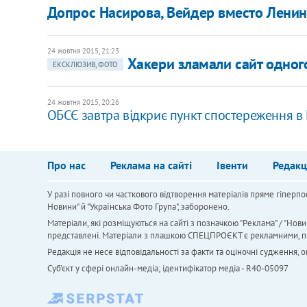
Допрос Насирова, Вейдер вместо Ленин
24 жовтня 2015, 21:23
Хакери зламали сайт одног
ЕКСКЛЮЗИВ, ФОТО
24 жовтня 2015, 20:26
ОБСЄ завтра відкриє пункт спостереження в 
Про нас
Реклама на сайті
Івенти
Редакц
У разі повного чи часткового відтворення матеріалів пряме гіперпо
Новини" й "Українська Фото Група", заборонено.
Матеріали, які розміщуються на сайті з позначкою "Реклама" / "Нови
представлені. Матеріали з плашкою СПЕЦПРОЄКТ є рекламними, проте
Редакція не несе відповідальності за факти та оціночні судження,
Cуб'єкт у сфері онлайн-медіа; ідентифікатор медіа - R40-05097