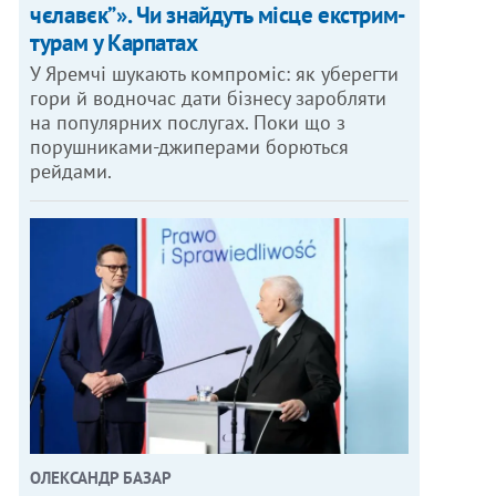
чєлавєк”». Чи знайдуть місце екстрим-
турам у Карпатах
У Яремчі шукають компроміс: як уберегти
гори й водночас дати бізнесу заробляти
на популярних послугах. Поки що з
порушниками-джиперами борються
рейдами.
ОЛЕКСАНДР БАЗАР