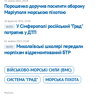
13 липня 2015, 20:19
Порошенко доручив посилити оборону
Маріуполя морською піхотою
10 вересня 2015, 15:04
У Сімферополі російський "Град"
ФОТО
потрапив у ДТП
01 жовтня 2015, 15:48
Миколаївські школярі передали
ФОТО
морпіхам відремонтований БТР
ВІЙСЬКОВО-МОРСЬКІ СИЛИ (ВМС)
СИСТЕМА "ГРАД"
МОРСЬКА ПІХОТА
РЕКЛАМА