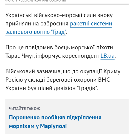
ФОТО: ПРЕСС-СЛУЖБА МИНОБОРОНЫ
Українські військово-морські сили знову
прийняли на озброєння
ракетні системи
залпового вогню "Град"
.
Про це повідомив боєць морської піхоти
Тарас Чмут, інформує кореспондент
LB.ua
.
Військовий зазначив, що до окупації Криму
Росією у складі берегової охорони ВМС
України був цілий дивізіон "Градів".
ЧИТАЙТЕ ТАКОЖ
Порошенко пообіцяв підкріплення
морпіхам у Маріуполі