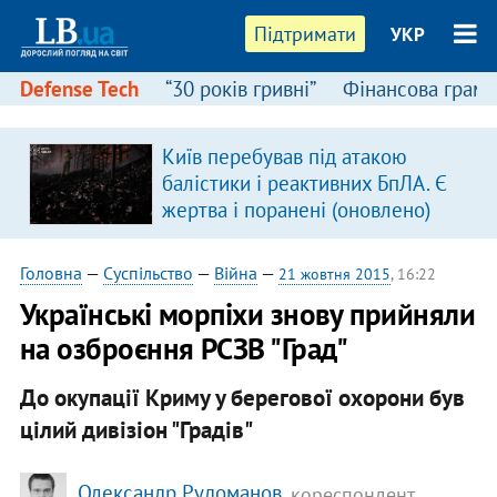
Підтримати
УКР
Defense Tech
“30 років гривні”
Фінансова грамо
Київ перебував під атакою
в
балістики і реактивних БпЛА. Є
жертва і поранені (оновлено)
Головна
—
Суспільство
—
Війна
—
21 жовтня 2015
, 16:22
Українські морпіхи знову прийняли
на озброєння РСЗВ "Град"
До окупації Криму у берегової охорони був
цілий дивізіон "Градів"
Олександр Рудоманов
, кореспондент