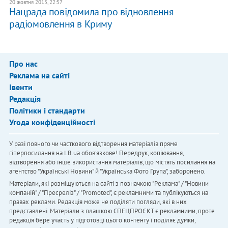
20 жовтня 2015, 22:57
Нацрада повідомила про відновлення
радіомовлення в Криму
Про нас
Реклама на сайті
Івенти
Редакція
Політики і стандарти
Угода конфіденційності
У разі повного чи часткового відтворення матеріалів пряме
гіперпосилання на LB.ua обов'язкове! Передрук, копіювання,
відтворення або інше використання матеріалів, що містять посилання на
агентство "Українськi Новини" й "Українська Фото Група", заборонено.
Матеріали, які розміщуються на сайті з позначкою "Реклама" / "Новини
компаній" / "Пресреліз" / "Promoted", є рекламними та публікуються на
правах реклами. Редакція може не поділяти погляди, які в них
представлені. Матеріали з плашкою СПЕЦПРОЄКТ є рекламними, проте
редакція бере участь у підготовці цього контенту і поділяє думки,