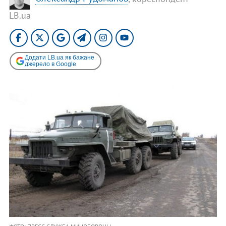
LB.ua
Додати LB.ua як бажане
джерело в Google