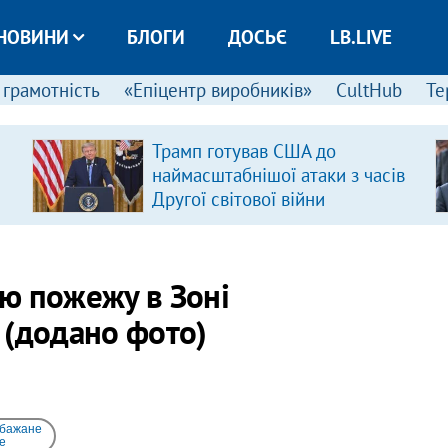
НОВИНИ
БЛОГИ
ДОСЬЄ
LB.LIVE
 грамотність
«Епіцентр виробників»
CultHub
Те
Трамп готував США до
наймасштабнішої атаки з часів
Другої світової війни
ю пожежу в Зоні
 (додано фото)
 бажане
e