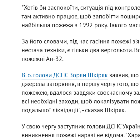
"Хотів би заспокоїти, ситуація під контрол
там активно працює, щоб запобігти пошире
найбільша пожежа з 1992 року. Такого масшт
За його словами, під час гасіння пожежі з
нестача техніки, є тільки два вертольоти. В
пожежні Ан-32.
В. о. голови ДСНС Зорян Шкіряк
заявив, що 
джерела загоряння, в першу чергу того, щ
пожежею, вдалося завдяки своєчасному зал
всі необхідні заходи, щоб локалізувати по
подальшої ліквідації", - сказав Шкіряк.
У свою чергу заступник голови ДСНС Украї
виникнення пожежі наразі не відома. "Хара