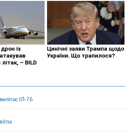
вилітає ІЛ-76
вітла