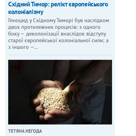
Східний Тимор: релікт європейського
колоніалізму
Геноцид у Східному Тиморі був наслідком
двох протилежних процесів: з одного
боку — деколонізації внаслідок відступу
старої європейської колоніальної сили; а
з іншого —…
ОТО: WWW.KMU.GOV.UA
ТЕТЯНА НЕГОДА