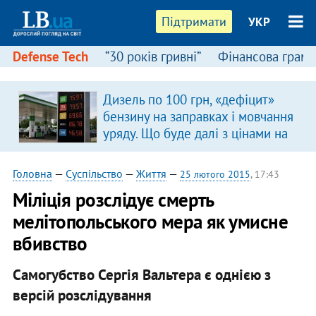
Підтримати
УКР
Defense Tech
“30 років гривні”
Фінансова грамо
Дизель по 100 грн, «дефіцит»
бензину на заправках і мовчання
уряду. Що буде далі з цінами на
пальне?
Головна
—
Суспільство
—
Життя
—
25 лютого 2015
, 17:43
Міліція розслідує смерть
мелітопольського мера як умисне
вбивство
Самогубство Сергія Вальтера є однією з
версій розслідування