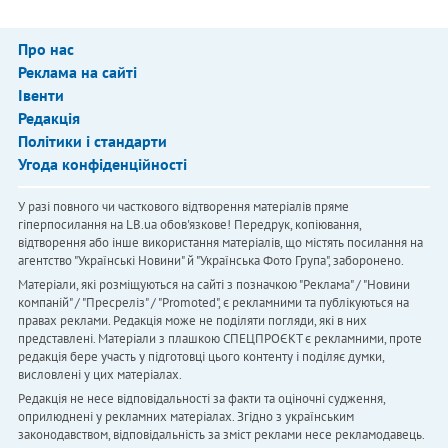
Про нас
Реклама на сайті
Івенти
Редакція
Політики і стандарти
Угода конфіденційності
У разі повного чи часткового відтворення матеріалів пряме
гіперпосилання на LB.ua обов'язкове! Передрук, копіювання,
відтворення або інше використання матеріалів, що містять посилання на
агентство "Українськi Новини" й "Українська Фото Група", заборонено.
Матеріали, які розміщуються на сайті з позначкою "Реклама" / "Новини
компаній" / "Пресреліз" / "Promoted", є рекламними та публікуються на
правах реклами. Редакція може не поділяти погляди, які в них
представлені. Матеріали з плашкою СПЕЦПРОЄКТ є рекламними, проте
редакція бере участь у підготовці цього контенту і поділяє думки,
висловлені у цих матеріалах.
Редакція не несе відповідальності за факти та оціночні судження,
оприлюднені у рекламних матеріалах. Згідно з українським
законодавством, відповідальність за зміст реклами несе рекламодавець.