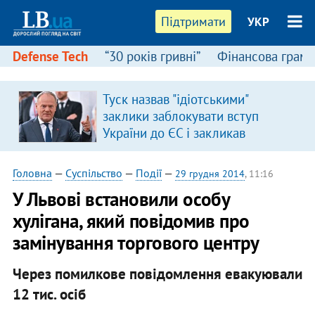
Підтримати
УКР
Defense Tech
“30 років гривні”
Фінансова грамо
Туск назвав "ідіотськими"
заклики заблокувати вступ
України до ЄС і закликав
припинити антиукраїнську
риторику
Головна
—
Суспільство
—
Події
—
29 грудня 2014
, 11:16
У Львові встановили особу
хулігана, який повідомив про
замінування торгового центру
Через помилкове повідомлення евакуювали
12 тис. осіб