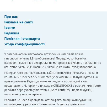
Про нас
Реклама на сайті
Івенти
Редакція
Політики і стандарти
Угода конфіденційності
У разі повного чи часткового відтворення матеріалів пряме
гіперпосилання на LB.ua обов'язкове! Передрук, копіювання,
відтворення або інше використання матеріалів, що містять посилання на
агентство "Українськi Новини" й "Українська Фото Група", заборонено.
Матеріали, які розміщуються на сайті з позначкою "Реклама" / "Новини
компаній" / "Пресреліз" / "Promoted", є рекламними та публікуються на
правах реклами. Редакція може не поділяти погляди, які в них
представлені. Матеріали з плашкою СПЕЦПРОЄКТ є рекламними, проте
редакція бере участь у підготовці цього контенту і поділяє думки,
висловлені у цих матеріалах.
Редакція не несе відповідальності за факти та оціночні судження,
оприлюднені у рекламних матеріалах. Згідно з українським