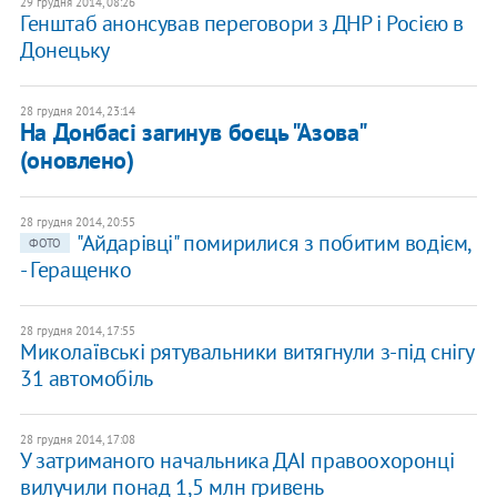
29 грудня 2014, 08:26
Генштаб анонсував переговори з ДНР і Росією в
Донецьку
28 грудня 2014, 23:14
На Донбасі загинув боєць "Азова"
(оновлено)
28 грудня 2014, 20:55
"Айдарівці" помирилися з побитим водієм,
ФОТО
- Геращенко
28 грудня 2014, 17:55
Миколаївські рятувальники витягнули з-під снігу
31 автомобіль
28 грудня 2014, 17:08
У затриманого начальника ДАІ правоохоронці
вилучили понад 1,5 млн гривень