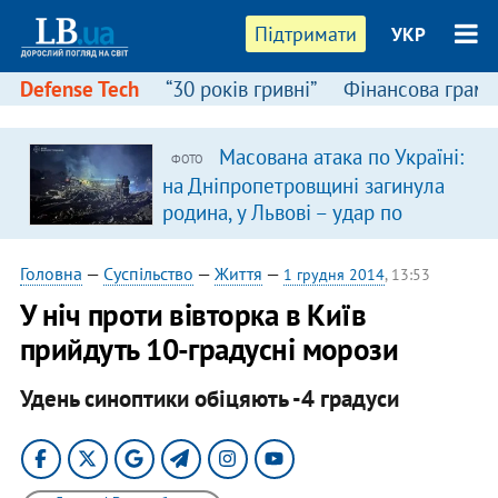
Підтримати
УКР
Defense Tech
“30 років гривні”
Фінансова грамо
Масована атака по Україні:
ФОТО
на Дніпропетровщині загинула
родина, у Львові – удар по
багатоповерхівках
(доповнюється)
Головна
—
Суспільство
—
Життя
—
1 грудня 2014
, 13:53
У ніч проти вівторка в Київ
прийдуть 10-градусні морози
Удень синоптики обіцяють -4 градуси