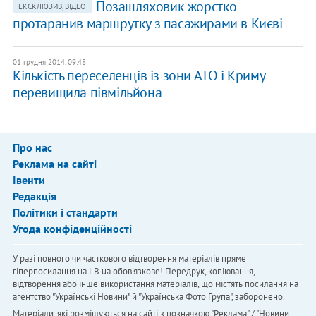
Позашляховик жорстко
ЕКСКЛЮЗИВ, ВІДЕО
протаранив маршрутку з пасажирами в Києві
01 грудня 2014, 09:48
Кількість переселенців із зони АТО і Криму
перевищила півмільйона
Про нас
Реклама на сайті
Івенти
Редакція
Політики і стандарти
Угода конфіденційності
У разі повного чи часткового відтворення матеріалів пряме
гіперпосилання на LB.ua обов'язкове! Передрук, копіювання,
відтворення або інше використання матеріалів, що містять посилання на
агентство "Українськi Новини" й "Українська Фото Група", заборонено.
Матеріали, які розміщуються на сайті з позначкою "Реклама" / "Новини