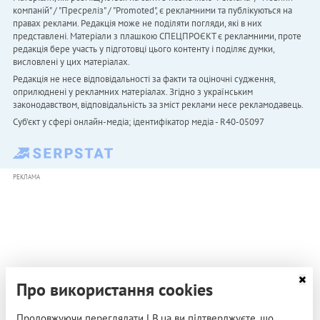
компаній" / "Пресреліз" / "Promoted", є рекламними та публікуються на
правах реклами. Редакція може не поділяти погляди, які в них
представлені. Матеріали з плашкою СПЕЦПРОЄКТ є рекламними, проте
редакція бере участь у підготовці цього контенту і поділяє думки,
висловлені у цих матеріалах.
Редакція не несе відповідальності за факти та оціночні судження,
оприлюднені у рекламних матеріалах. Згідно з українським
законодавством, відповідальність за зміст реклами несе рекламодавець.
Cуб'єкт у сфері онлайн-медіа; ідентифікатор медіа - R40-05097
РЕКЛАМА
Про використання cookies
Продовжуючи переглядати LB.ua ви підтверджуєте, що