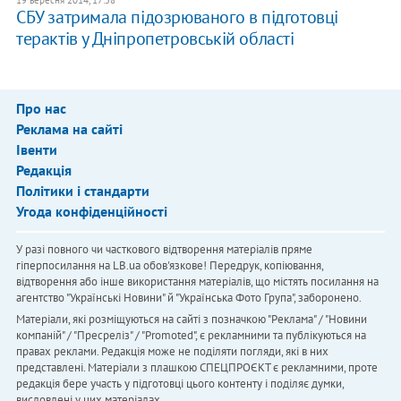
19 вересня 2014, 17:58
СБУ затримала підозрюваного в підготовці
терактів у Дніпропетровській області
Про нас
Реклама на сайті
Івенти
Редакція
Політики і стандарти
Угода конфіденційності
У разі повного чи часткового відтворення матеріалів пряме
гіперпосилання на LB.ua обов'язкове! Передрук, копіювання,
відтворення або інше використання матеріалів, що містять посилання на
агентство "Українськi Новини" й "Українська Фото Група", заборонено.
Матеріали, які розміщуються на сайті з позначкою "Реклама" / "Новини
компаній" / "Пресреліз" / "Promoted", є рекламними та публікуються на
правах реклами. Редакція може не поділяти погляди, які в них
представлені. Матеріали з плашкою СПЕЦПРОЄКТ є рекламними, проте
редакція бере участь у підготовці цього контенту і поділяє думки,
висловлені у цих матеріалах.