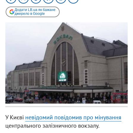
Додати LB.ua як бажане
джерело в Google
У Києві
невідомий повідомив про мінування
центрального залізничного вокзалу.