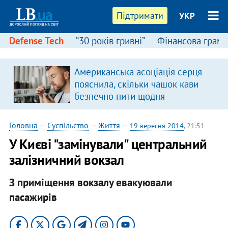
Підтримати
УКР
Defense Tech
“30 років гривні”
Фінансова грамо
Американська асоціація серця
пояснила, скільки чашок кави
безпечно пити щодня
Головна
—
Суспільство
—
Життя
—
19 вересня 2014
, 21:51
У Києві "замінували" центральний
залізничний вокзал
З приміщення вокзалу евакуювали
пасажирів