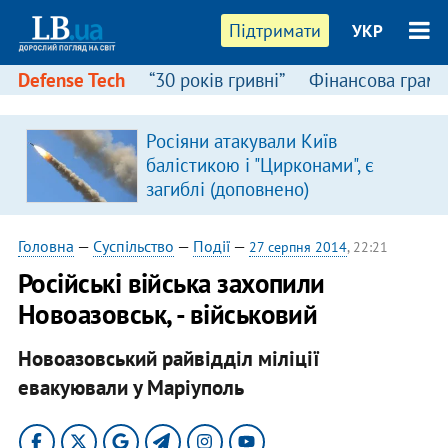
Підтримати
УКР
Defense Tech
“30 років гривні”
Фінансова грамо
Росіяни атакували Київ
балістикою і "Цирконами", є
загиблі (доповнено)
Головна
—
Суспільство
—
Події
—
27 серпня 2014
, 22:21
Російські війська захопили
Новоазовськ, - військовий
Новоазовський райвідділ міліції
евакуювали у Маріуполь