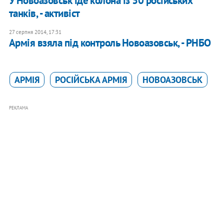
У Новоазовськ іде колона із 30 російських
танків, - активіст
27 серпня 2014, 17:31
Армія взяла під контроль Новоазовськ, - РНБО
АРМІЯ
РОСІЙСЬКА АРМІЯ
НОВОАЗОВСЬК
РЕКЛАМА