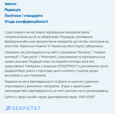
Івенти
Редакція
Політики і стандарти
Угода конфіденційності
У разі повного чи часткового відтворення матеріалів пряме
гіперпосилання на LB.ua обов'язкове! Передрук, копіювання,
відтворення або інше використання матеріалів, що містять посилання на
агентство "Українськi Новини" й "Українська Фото Група", заборонено.
Матеріали, які розміщуються на сайті з позначкою "Реклама" / "Новини
компаній" / "Пресреліз" / "Promoted", є рекламними та публікуються на
правах реклами. Редакція може не поділяти погляди, які в них
представлені. Матеріали з плашкою СПЕЦПРОЄКТ є рекламними, проте
редакція бере участь у підготовці цього контенту і поділяє думки,
висловлені у цих матеріалах.
Редакція не несе відповідальності за факти та оціночні судження,
оприлюднені у рекламних матеріалах. Згідно з українським
законодавством, відповідальність за зміст реклами несе рекламодавець.
Cуб'єкт у сфері онлайн-медіа; ідентифікатор медіа - R40-05097