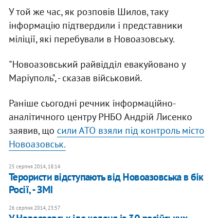
У той же час, як розповів Шилов, таку
інформацію підтвердили і представники
міліції, які перебували в Новоазовську.
"Новоазовський райвідділ евакуйовано у
Маріуполь", - сказав військовий.
Раніше сьогодні речник інформаційно-
аналітичного центру РНБО Андрій Лисенко
заявив, що
с
или АТО взяли під контроль місто
Новоазовськ.
25 серпня 2014, 18:14
Терористи відступають від Новоазовська в бік
Росії, - ЗМІ
26 серпня 2014, 23:57