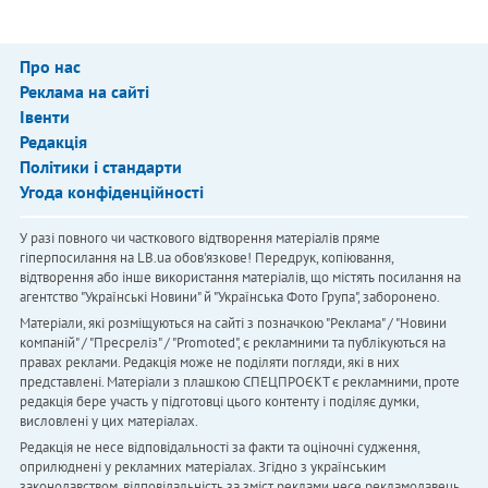
Про нас
Реклама на сайті
Івенти
Редакція
Політики і стандарти
Угода конфіденційності
У разі повного чи часткового відтворення матеріалів пряме
гіперпосилання на LB.ua обов'язкове! Передрук, копіювання,
відтворення або інше використання матеріалів, що містять посилання на
агентство "Українськi Новини" й "Українська Фото Група", заборонено.
Матеріали, які розміщуються на сайті з позначкою "Реклама" / "Новини
компаній" / "Пресреліз" / "Promoted", є рекламними та публікуються на
правах реклами. Редакція може не поділяти погляди, які в них
представлені. Матеріали з плашкою СПЕЦПРОЄКТ є рекламними, проте
редакція бере участь у підготовці цього контенту і поділяє думки,
висловлені у цих матеріалах.
Редакція не несе відповідальності за факти та оціночні судження,
оприлюднені у рекламних матеріалах. Згідно з українським
законодавством, відповідальність за зміст реклами несе рекламодавець.