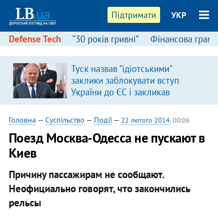
Підтримати
УКР
Defense Tech
“30 років гривні”
Фінансова грамо
Туск назвав "ідіотськими"
заклики заблокувати вступ
України до ЄС і закликав
припинити антиукраїнську
риторику
Головна
—
Суспільство
—
Події
—
22 лютого 2014
, 00:06
Поезд Москва-Одесса не пускают в
Киев
Причину пассажирам не сообщают.
Неофициально говорят, что закончились
рельсы