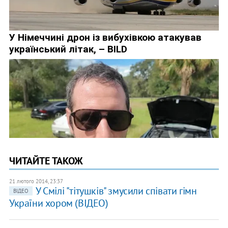
ЧИТАЙТЕ ТАКОЖ
21 лютого 2014, 23:37
У Смілі "тітушків" змусили співати гімн
ВІДЕО
України хором (ВІДЕО)