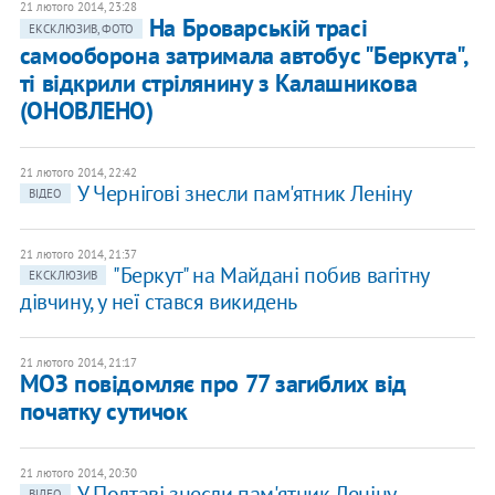
21 лютого 2014, 23:28
На Броварській трасі
ЕКСКЛЮЗИВ, ФОТО
самооборона затримала автобус "Беркута",
ті відкрили стрілянину з Калашникова
(ОНОВЛЕНО)
21 лютого 2014, 22:42
У Чернігові знесли пам'ятник Леніну
ВІДЕО
21 лютого 2014, 21:37
"Беркут" на Майдані побив вагітну
ЕКСКЛЮЗИВ
дівчину, у неї стався викидень
21 лютого 2014, 21:17
МОЗ повідомляє про 77 загиблих від
початку сутичок
21 лютого 2014, 20:30
У Полтаві знесли пам'ятник Леніну
ВІДЕО