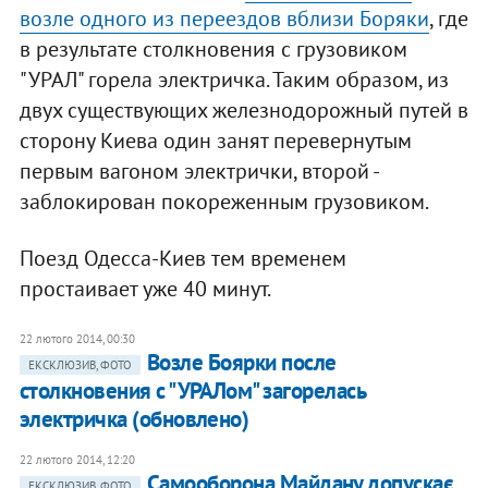
возле одного из переездов вблизи Боряки
, где
в результате столкновения с грузовиком
"УРАЛ" горела электричка. Таким образом, из
двух существующих железнодорожный путей в
сторону Киева один занят перевернутым
первым вагоном электрички, второй -
заблокирован покореженным грузовиком.
Поезд Одесса-Киев тем временем
простаивает уже 40 минут.
22 лютого 2014, 00:30
Возле Боярки после
ЕКСКЛЮЗИВ, ФОТО
столкновения с "УРАЛом" загорелась
электричка (обновлено)
22 лютого 2014, 12:20
Самооборона Майдану допускає,
ЕКСКЛЮЗИВ, ФОТО