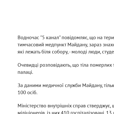
Водночас "5 канал" повідомляє, що на тери
тимчасовий медпункт Майдану, зараз знаход
які лежать біля собору, - молоді люди, студ
Очевидці розповідають, що тіла померлих т
палаці.
За даними медичної служби Майдану, тільки 
100 осіб.
Міністерство внутрішніх справ стверджує, 
міліціонерів, із них 410 госпіталізовані, 1