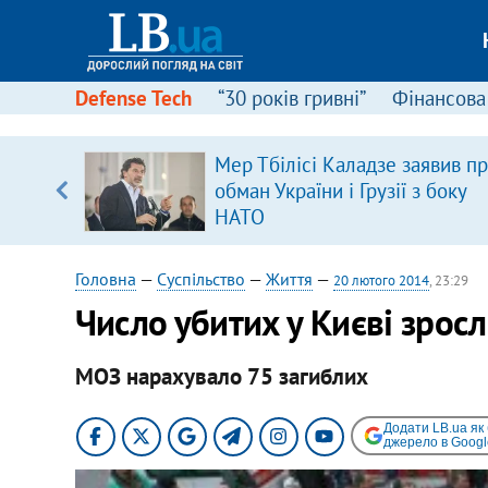
Defense Tech
“30 років гривні”
Фінансова
Мер Тбілісі Каладзе заявив п
, є
обман України і Грузії з боку
НАТО
Головна
—
Суспільство
—
Життя
—
20 лютого 2014
, 23:29
Число убитих у Києві зросл
МОЗ нарахувало 75 загиблих
Додати LB.ua як
джерело в Googl