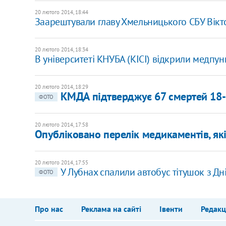
20 лютого 2014, 18:44
Заарештували главу Хмельницького СБУ Вік
20 лютого 2014, 18:34
В університеті КНУБА (КІСІ) відкрили медпу
20 лютого 2014, 18:29
КМДА підтверджує 67 смертей 18-
ФОТО
20 лютого 2014, 17:58
Опубліковано перелік медикаментів, як
20 лютого 2014, 17:55
У Лубнах спалили автобус тітушок з Д
ФОТО
Про нас
Реклама на сайті
Івенти
Редакц