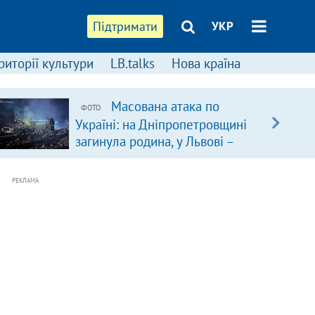
Підтримати
УКР
риторії культури
LB.talks
Нова країна
Масована атака по
ФОТО
Україні: на Дніпропетровщині
загинула родина, у Львові –
удар по багатоповерхівках
(доповнюється)
РЕКЛАМА