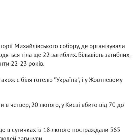
торії Михайлівського собору, де організували
яться тіла ще 22 загиблих. Більшість загиблих,
енти 22-23 років.
акож є біля готелю "Україна", і у Жовтневому
в четвер, 20 лютого, у Києві вбито від 70 до
що в сутичках із 18 лютого постраждали 565
3 людей загинули.