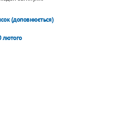
исок (доповнюється)
0 лютого