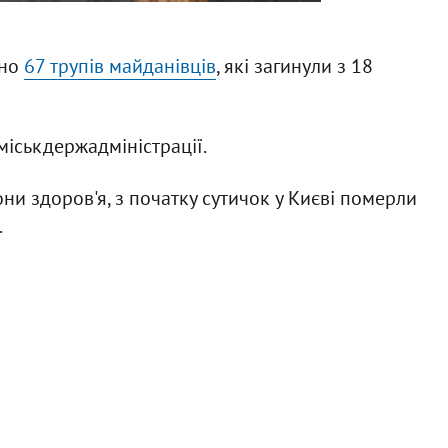
ено
67 трупів майданівців
, які загинули з 18
міськдержадміністрації.
и здоров'я, з початку сутичок у Києві померли
.