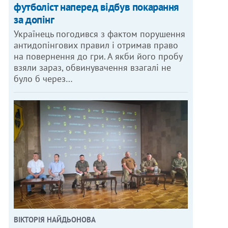
футболіст наперед відбув покарання
за допінг
Українець погодився з фактом порушення
антидопінгових правил і отримав право
на повернення до гри. А якби його пробу
взяли зараз, обвинувачення взагалі не
було б через…
ВІКТОРІЯ НАЙДЬОНОВА