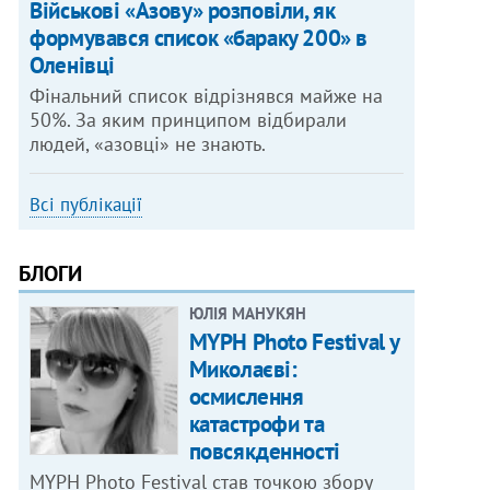
Військові «Азову» розповіли, як
формувався список «бараку 200» в
Оленівці
Фінальний список відрізнявся майже на
50%. За яким принципом відбирали
людей, «азовці» не знають.
Всі публікації
БЛОГИ
ЮЛІЯ МАНУКЯН
MYPH Photo Festival у
Миколаєві:
осмислення
катастрофи та
повсякденності
MYPH Photo Festival став точкою збору