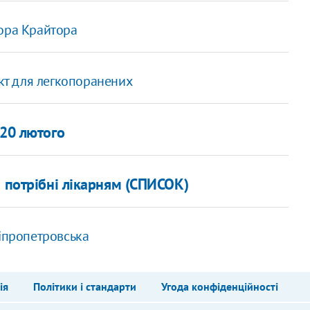
тора Крайтора
нкт для легкопоранених
20 лютого
і потрібні лікарням (СПИСОК)
ніпропетровська
ія
Політики і стандарти
Угода конфіденційності