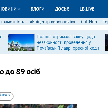
НОВИНИ
БЛОГИ
ДОСЬЄ
LB.LIVE
 грамотність
«Епіцентр виробників»
CultHub
Те
ро
Поліція отримала заяву щодо
незаконності проведення у
Почаївській лаврі хресної ходи
о до 89 осіб
 бажане
e