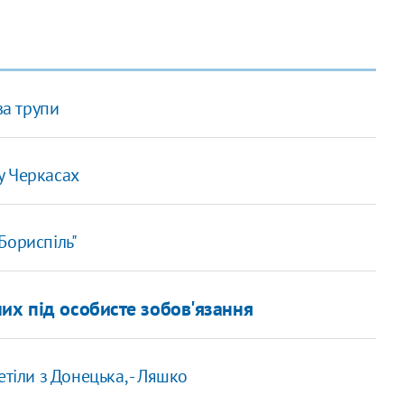
ва трупи
 у Черкасах
Бориспіль"
их під особисте зобов'язання
тіли з Донецька, - Ляшко