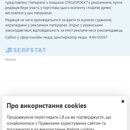
представлені. Матеріали з плашкою СПЕЦПРОЄКТ є рекламними, проте
редакція бере участь у підготовці цього контенту і поділяє думки,
висловлені у цих матеріалах.
Редакція не несе відповідальності за факти та оціночні судження,
оприлюднені у рекламних матеріалах. Згідно з українським
законодавством, відповідальність за зміст реклами несе рекламодавець.
Cуб'єкт у сфері онлайн-медіа; ідентифікатор медіа - R40-05097
РЕКЛАМА
Про використання cookies
Продовжуючи переглядати LB.ua ви підтверджуєте, що
ознайомилися з Правилами користування сайтом та
погоджуєтеся на використання файлів cookies