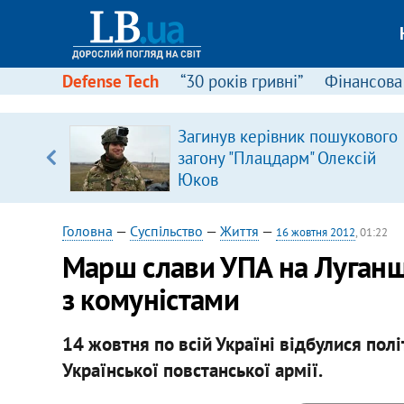
Defense Tech
“30 років гривні”
Фінансова
Загинув керівник пошукового
, є
загону "Плацдарм" Олексій
Юков
Головна
—
Суспільство
—
Життя
—
16 жовтня 2012
, 01:22
Марш слави УПА на Луган
з комуністами
14 жовтня по всій Україні відбулися полі
Української повстанської армії.