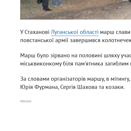
У Стаханові
Луганської області
марш слави 
повстанської армії завершився колотнечею
Марш було зірвано на половині шляху учас
міськвиконкому біля пам'ятника загиблим в
За словами організаторів маршу, в мітингу
Юрія Фурмана, Сергія Шахова та козаки.
РЕКЛАМА