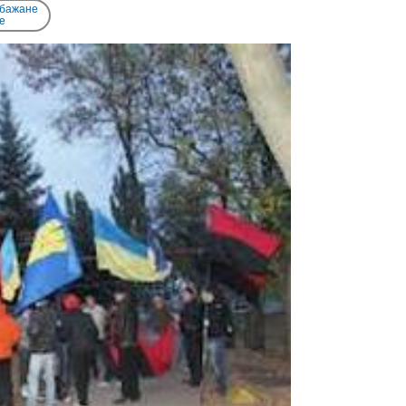
 бажане
e