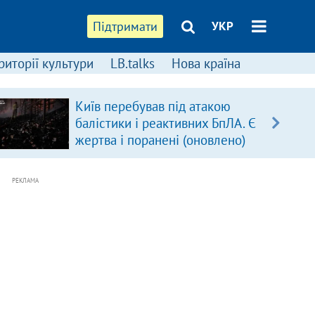
Підтримати
УКР
риторії культури
LB.talks
Нова країна
Київ перебував під атакою
балістики і реактивних БпЛА. Є
жертва і поранені (оновлено)
РЕКЛАМА