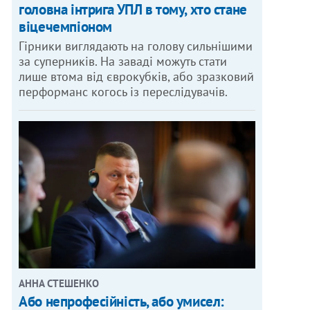
головна інтрига УПЛ в тому, хто стане
віцечемпіоном
Гірники виглядають на голову сильнішими
за суперників. На заваді можуть стати
лише втома від єврокубків, або зразковий
перформанс когось із переслідувачів.
АННА СТЕШЕНКО
Або непрофесійність, або умисел: