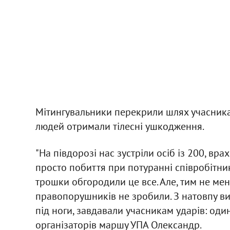
Мітингувальники перекрили шлях учасникам
людей отримали тілесні ушкодження.
"На півдорозі нас зустріли осіб із 200, вра
просто побиття при потуранні співробітникі
трошки обгородили це все. Але, тим не ме
правопорушників не зробили. З натовпу ви
під ноги, завдавали учасникам ударів: один
організаторів маршу УПА Олександр.