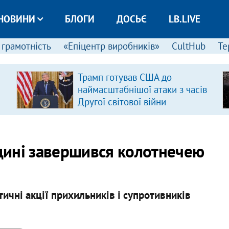
НОВИНИ
БЛОГИ
ДОСЬЄ
LB.LIVE
 грамотність
«Епіцентр виробників»
CultHub
Те
Трамп готував США до
наймасштабнішої атаки з часів
Другої світової війни
щині завершився колотнечею
тичні акції прихильників і супротивників