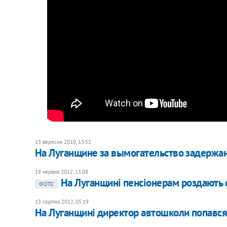
13 вересня 2010, 13:52
На Луганщине за вымогательство задержа
19 червня 2012, 13:08
На Луганщині пенсіонерам роздають о
ФОТО
13 серпня 2012, 05:19
На Луганщині директор автошколи попався 