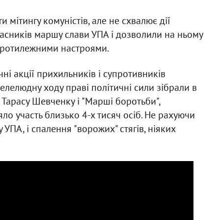
и мітингу комуністів, але не схвалює дії
часників маршу слави УПА і дозволили на ньому
 протилежними настроями.
чні акції прихильників і супротивників
велелюдну ходу праві політичні сили зібрали в
а Тарасу Шевченку і "Марші боротьби",
о участь близько 4-х тисяч осіб. Не рахуючи
УПА, і спалення "ворожих" стягів, ніяких