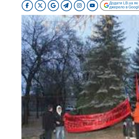
Додати LB.ua як
джерело в Googl