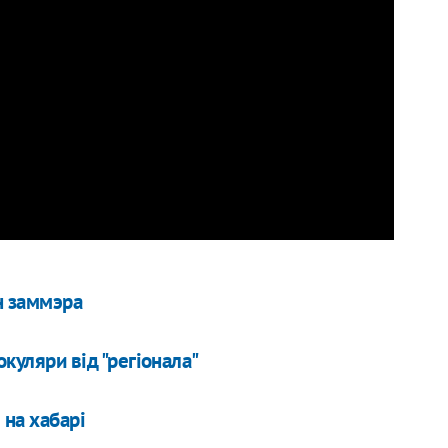
н заммэра
куляри від "регіонала"
на хабарі