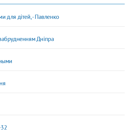
и для дітей, - Павленко
 забрудненням Дніпра
вными
ння
+32