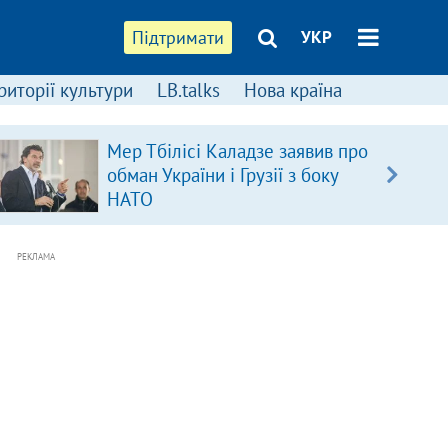
Підтримати
УКР
риторії культури
LB.talks
Нова країна
Мер Тбілісі Каладзе заявив про
обман України і Грузії з боку
НАТО
РЕКЛАМА