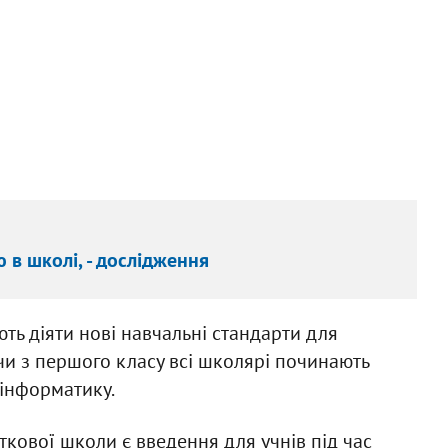
 в школі, - дослідження
ть діяти нові навчальні стандарти для
чи з першого класу всі школярі починають
" інформатику.
ткової школи є введення для учнів під час