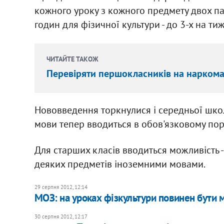
кожного уроку з кожного предмету двох пау
годин для фізичної культури - до 3-х на ти
ЧИТАЙТЕ ТАКОЖ
Перевіряти першокласників на наркоман
Нововведення торкнулися і середньої школ
мови тепер вводиться в обов'язковому пор
Для старших класів вводиться можливість -
деяких предметів іноземними мовами.
29 серпня 2012, 12:14
МОЗ: на уроках фізкультури повинен бути 
30 серпня 2012, 12:17