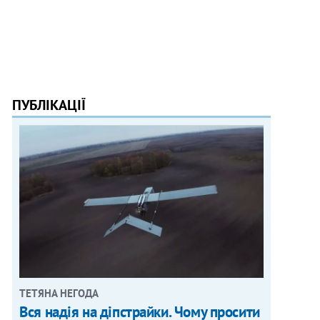
ПУБЛІКАЦІЇ
ТЕТЯНА НЕГОДА
Вся надія на діпстрайки. Чому просити