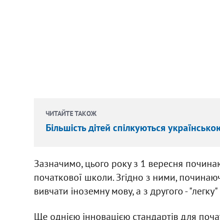
ЧИТАЙТЕ ТАКОЖ
Більшість дітей спілкуються українською
Зазначимо, цього року з 1 вересня починаю
початкової школи. Згідно з ними, починаю
вивчати іноземну мову, а з другого - "легку
Ще однією інновацією стандартів для поча