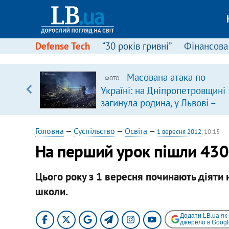
Defense Tech
“30 років гривні”
Фінансова
Масована атака по
ФОТО
, є
Україні: на Дніпропетровщині
загинула родина, у Львові –
удар по багатоповерхівках
(доповнюється)
Головна
—
Суспільство
—
Освіта
—
1 вересня 2012
, 10:15
На перший урок пішли 430
Цього року з 1 вересня починають діяти 
школи.
Додати LB.ua як
джерело в Googl