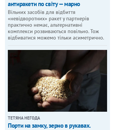
антиракети по світу — марно
Вільних засобів для відбиття
«невідворотних» ракет у партнерів
практично немає, альтернативні
комплекси розвиваються повільно. Тож
відбиватися можемо тільки асиметрично.
ТЕТЯНА НЕГОДА
Порти на замку, зерно в рукавах.