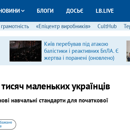
НОВИНИ
БЛОГИ
ДОСЬЄ
LB.LIVE
 грамотність
«Епіцентр виробників»
CultHub
Те
Київ перебував під атакою
балістики і реактивних БпЛА. Є
жертва і поранені (оновлено)
 тисяч маленьких українців
нові навчальні стандарти для початкової
 бажане
e