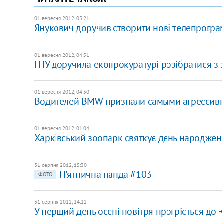
01 вересня 2012, 05:21
Янукович доручив створити нові телепрограм
01 вересня 2012, 04:51
ГПУ доручила екопрокуратурі розібратися з
01 вересня 2012, 04:50
Водителей BMW признали самыми агресси
01 вересня 2012, 01:04
Харківський зоопарк святкує день народже
31 серпня 2012, 15:30
П'ятнична панда #103
ФОТО
31 серпня 2012, 14:12
У перший день осені повітря прогріється до 