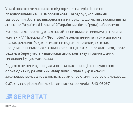
У разі повного чи часткового відтворення матеріалів пряме
гіперпосилання на LB.ua обов'язкове! Передрук, копіювання,
відтворення або інше використання матеріалів, що містять посилання на
агентство "Українськi Новини" й "Українська Фото Група", заборонено.
Матеріали, які розміщуються на сайті з позначкою "Реклама" / "Новини
компаній" / "Пресреліз" / "Promoted", є рекламними та публікуються на
правах реклами. Редакція може не поділяти погляди, які в них
представлені. Матеріали з плашкою СПЕЦПРОЄКТ є рекламними, проте
редакція бере участь у підготовці цього контенту і поділяє думки,
висловлені у цих матеріалах.
Редакція не несе відповідальності за факти та оціночні судження,
оприлюднені у рекламних матеріалах. Згідно з українським
законодавством, відповідальність за зміст реклами несе рекламодавець.
Cуб'єкт у сфері онлайн-медіа; ідентифікатор медіа - R40-05097
РЕКЛАМА