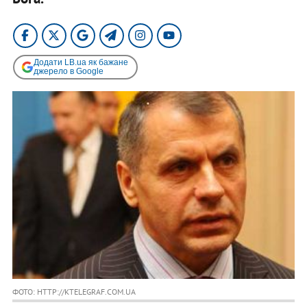
Додати LB.ua як бажане
джерело в Google
ФОТО: HTTP://KTELEGRAF.COM.UA