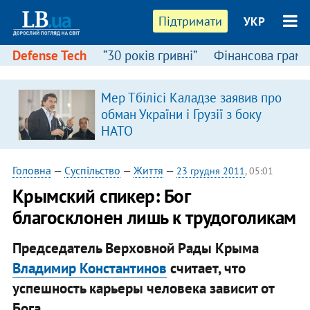
Підтримати
УКР
Defense Tech
“30 років гривні”
Фінансова грамо
Мер Тбілісі Каладзе заявив про
в
обман України і Грузії з боку
НАТО
Головна
—
Суспільство
—
Життя
—
23 грудня 2011
, 05:01
​Крымский спикер: Бог
благосклонен лишь к трудоголикам
Председатель Верховной Рады Крыма
Владимир Константинов
считает, что
успешность карьеры человека зависит от
Бога.