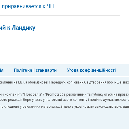
а приравнивается к ЧП
ий к Ландику
ія
Політики і стандарти
Угода конфіденційності
силання на LB.ua обов'язкове! Передрук, копіювання, відтворення або інше вико
ни компаній" / "Пресреліз" / "Promoted", є рекламними та публікуються на права
 редакція бере участь у підготовці цього контенту і поділяє думки, висловле
 оприлюднені у рекламних матеріалах. Згідно з українським законодавством, від