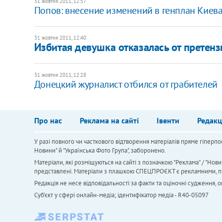
31 жовтня 2011, 12:57
Попов: внесение изменений в генплан Киев
31 жовтня 2011, 12:40
Избитая девушка отказалась от претенз
31 жовтня 2011, 12:28
Донецкий журналист отбился от грабителей
Про нас
Реклама на сайті
Івенти
Редакц
У разі повного чи часткового відтворення матеріалів пряме гіперпо
Новини" й "Українська Фото Група", заборонено.
Матеріали, які розміщуються на сайті з позначкою "Реклама" / "Нови
представлені. Матеріали з плашкою СПЕЦПРОЄКТ є рекламними, проте
Редакція не несе відповідальності за факти та оціночні судження,
Cуб'єкт у сфері онлайн-медіа; ідентифікатор медіа - R40-05097