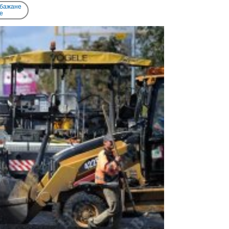
 бажане
e