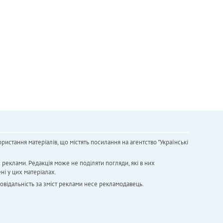
ристання матеріалів, що містять посилання на агентство "Українськi
х реклами. Редакція може не поділяти погляди, які в них
ні у цих матеріалах.
повідальність за зміст реклами несе рекламодавець.