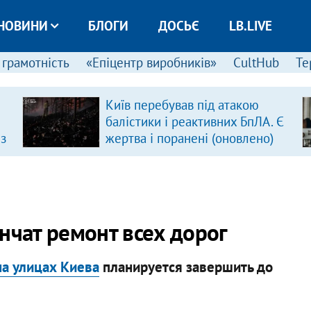
НОВИНИ
БЛОГИ
ДОСЬЄ
LB.LIVE
 грамотність
«Епіцентр виробників»
CultHub
Те
Київ перебував під атакою
балістики і реактивних БпЛА. Є
 з
жертва і поранені (оновлено)
ончат ремонт всех дорог
а улицах Киева
планируется завершить до