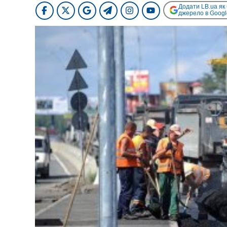
Додати LB.ua як
джерело в Googl