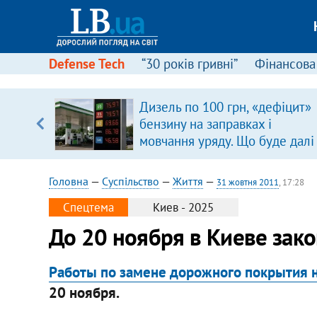
Defense Tech
“30 років гривні”
Фінансова
Дизель по 100 грн, «дефіцит»
ольщі.
бензину на заправках і
було
мовчання уряду. Що буде далі
цінами на пальне?
Головна
—
Суспільство
—
Життя
—
31 жовтня 2011
, 17:28
Спецтема
Киев - 2025
​До 20 ноября в Киеве зак
Работы по замене дорожного покрытия н
20 ноября.