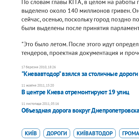
По словам главы КГГА, в целом на работы
выделено около 140 миллионов гривен. Он 
сейчас, осенью, поскольку город поздно п
были выделены после принятия парламент
"Это было летом. После этого идут опред
тендеров, проектная документация и прочее
17 березня 2010, 18:26
"Киевавтодор" взялся за столичные дороги
11 жовтня 2011, 15:20
В центре Киева отремонтируют 19 улиц
11 листопада 2011, 05:16
Объездная дорога вокруг Днепропетровска
КИЇВ
ДОРОГИ
КИЇВАВТОДОР
ГРОМА