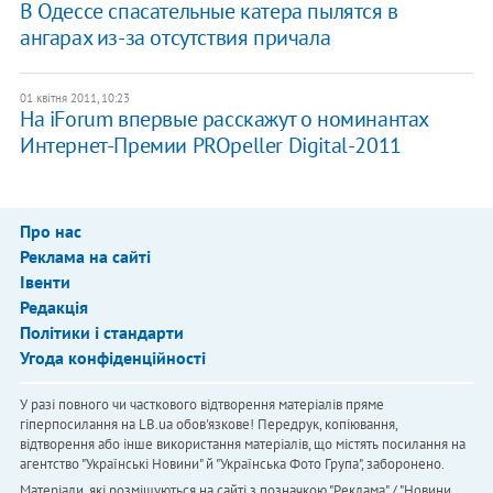
В Одессе спасательные катера пылятся в
ангарах из-за отсутствия причала
01 квітня 2011, 10:23
На iForum впервые расскажут о номинантах
Интернет-Премии PROpeller Digital-2011
Про нас
Реклама на сайті
Івенти
Редакція
Політики і стандарти
Угода конфіденційності
У разі повного чи часткового відтворення матеріалів пряме
гіперпосилання на LB.ua обов'язкове! Передрук, копіювання,
відтворення або інше використання матеріалів, що містять посилання на
агентство "Українськi Новини" й "Українська Фото Група", заборонено.
Матеріали, які розміщуються на сайті з позначкою "Реклама" / "Новини