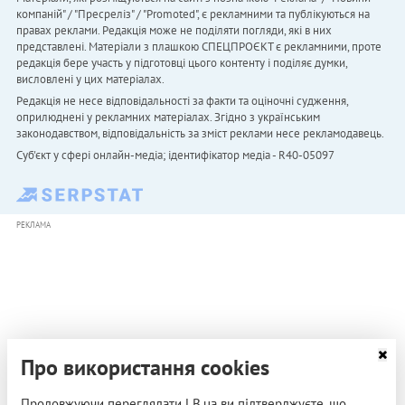
компаній" / "Пресреліз" / "Promoted", є рекламними та публікуються на
правах реклами. Редакція може не поділяти погляди, які в них
представлені. Матеріали з плашкою СПЕЦПРОЄКТ є рекламними, проте
редакція бере участь у підготовці цього контенту і поділяє думки,
висловлені у цих матеріалах.
Редакція не несе відповідальності за факти та оціночні судження,
оприлюднені у рекламних матеріалах. Згідно з українським
законодавством, відповідальність за зміст реклами несе рекламодавець.
Cуб'єкт у сфері онлайн-медіа; ідентифікатор медіа - R40-05097
РЕКЛАМА
Про використання cookies
Продовжуючи переглядати LB.ua ви підтверджуєте, що