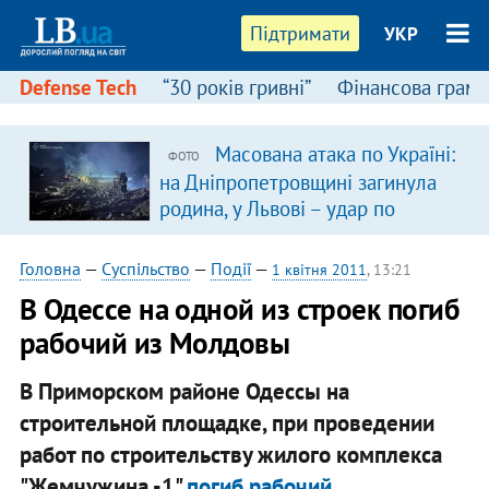
Підтримати
УКР
Defense Tech
“30 років гривні”
Фінансова грамо
Масована атака по Україні:
ФОТО
на Дніпропетровщині загинула
родина, у Львові – удар по
багатоповерхівках
(доповнюється)
Головна
—
Суспільство
—
Події
—
1 квітня 2011
, 13:21
В Одессе на одной из строек погиб
рабочий из Молдовы
В Приморском районе Одессы на
строительной площадке, при проведении
работ по строительству жилого комплекса
"Жемчужина -1"
погиб рабочий
.