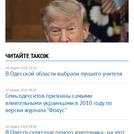
ЧИТАЙТЕ ТАКОЖ
18 грудня 2010, 10:15
В Одесской области выбрали лучшего учителя
18 грудня 2010, 08:20
Семь одесситов признаны самыми
влиятельными украинцами в 2010 году по
версии журнала "Фокус"
18 грудня 2010, 08:00
В Одессе судят еще одного взяточника - на этот