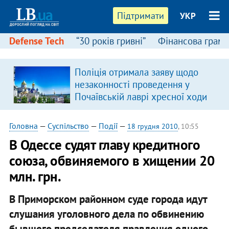
Підтримати
УКР
Defense Tech
“30 років гривні”
Фінансова грамо
Поліція отримала заяву щодо
я
незаконності проведення у
Почаївській лаврі хресної ходи
Головна
—
Суспільство
—
Події
—
18 грудня 2010
, 10:55
В Одессе судят главу кредитного
союза, обвиняемого в хищении 20
млн. грн.
В Приморском районном суде города идут
слушания уголовного дела по обвинению
бывшего председателя правления одного