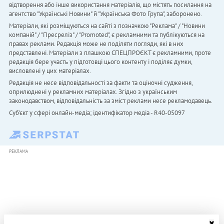
відтворення або інше використання матеріалів, що містять посилання на
агентство "Українськi Новини" й "Українська Фото Група", заборонено.
Матеріали, які розміщуються на сайті з позначкою "Реклама" / "Новини
компаній" / "Пресреліз" / "Promoted", є рекламними та публікуються на
правах реклами. Редакція може не поділяти погляди, які в них
представлені. Матеріали з плашкою СПЕЦПРОЄКТ є рекламними, проте
редакція бере участь у підготовці цього контенту і поділяє думки,
висловлені у цих матеріалах.
Редакція не несе відповідальності за факти та оціночні судження,
оприлюднені у рекламних матеріалах. Згідно з українським
законодавством, відповідальність за зміст реклами несе рекламодавець.
Cуб'єкт у сфері онлайн-медіа; ідентифікатор медіа - R40-05097
РЕКЛАМА