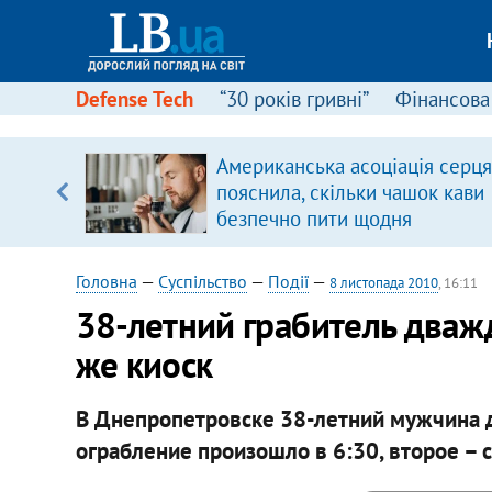
Defense Tech
“30 років гривні”
Фінансова
ою
Американська асоціація серця
пЛА. Є
пояснила, скільки чашок кави
лено)
безпечно пити щодня
Головна
—
Суспільство
—
Події
—
8 листопада 2010
, 16:11
38-летний грабитель дважд
же киоск
В Днепропетровске 38-летний мужчина д
ограбление произошло в 6:30, второе – сп