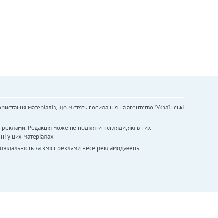
ристання матеріалів, що містять посилання на агентство "Українськi
х реклами. Редакція може не поділяти погляди, які в них
ні у цих матеріалах.
повідальність за зміст реклами несе рекламодавець.