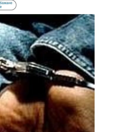
 бажане
e