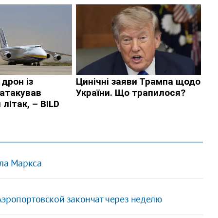
рла Маркса
Аэропортовской закончат через неделю