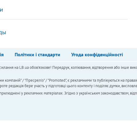
ти
жды
ія
Політики і стандарти
Угода конфіденційності
силання на LB.ua обов'язкове! Передрук, копіювання, відтворення або інше вико
ни компаній" / "Пресреліз" / "Promoted", є рекламними та публікуються на права
 редакція бере участь у підготовці цього контенту і поділяє думки, висловле
 оприлюднені у рекламних матеріалах. Згідно з українським законодавством, від