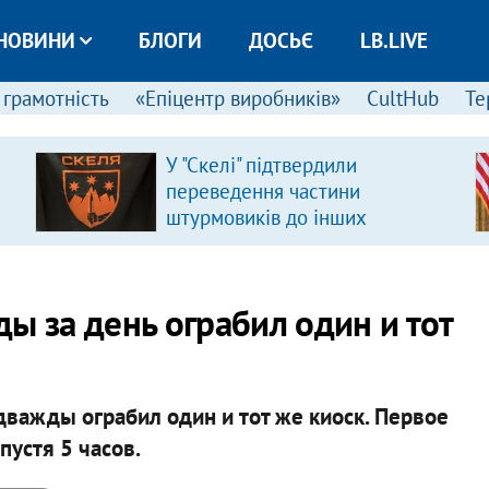
НОВИНИ
БЛОГИ
ДОСЬЄ
LB.LIVE
 грамотність
«Епіцентр виробників»
CultHub
Те
У "Скелі" підтвердили
переведення частини
штурмовиків до інших
підрозділів
ы за день ограбил один и тот
важды ограбил один и тот же киоск. Первое
устя 5 часов.​