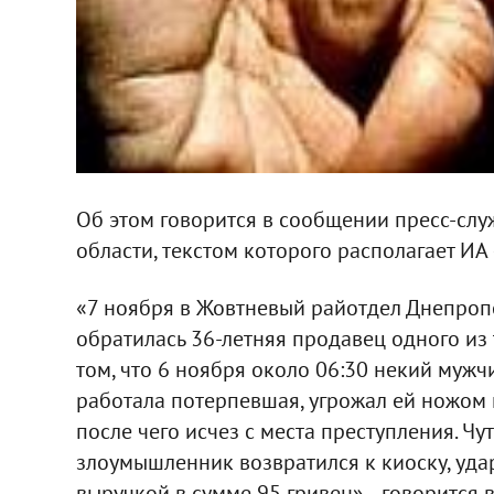
Об этом говорится в сообщении пресс-сл
области, текстом которого располагает 
«7 ноября в Жовтневый райотдел Днепроп
обратилась 36-летняя продавец одного из
том, что 6 ноября около 06:30 некий мужч
работала потерпевшая, угрожал ей ножом 
после чего исчез с места преступления. Чуть
злоумышленник возвратился к киоску, уда
выручкой в сумме 95 гривен», - говорится 