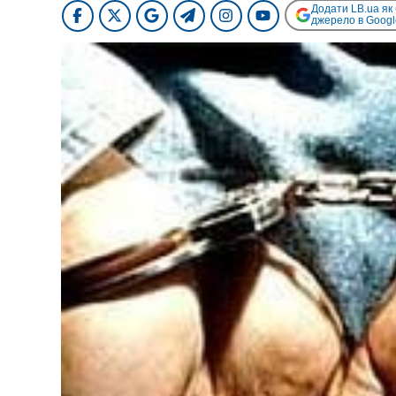
Додати LB.ua як
джерело в Googl