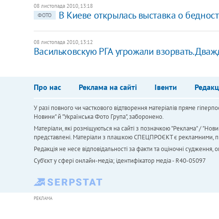
08 листопада 2010, 13:18
В Киеве открылась выставка о беднос
ФОТО
08 листопада 2010, 13:12
Васильковскую РГА угрожали взорвать. Два
Про нас
Реклама на сайті
Івенти
Редакц
У разі повного чи часткового відтворення матеріалів пряме гіперпо
Новини" й "Українська Фото Група", заборонено.
Матеріали, які розміщуються на сайті з позначкою "Реклама" / "Нови
представлені. Матеріали з плашкою СПЕЦПРОЄКТ є рекламними, проте
Редакція не несе відповідальності за факти та оціночні судження,
Cуб'єкт у сфері онлайн-медіа; ідентифікатор медіа - R40-05097
РЕКЛАМА