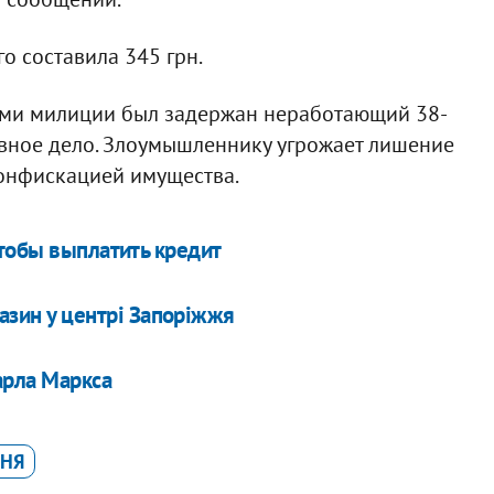
о составила 345 грн.
ами милиции был задержан неработающий 38-
овное дело. Злоумышленнику угрожает лишение
конфискацией имущества.
чтобы выплатить кредит
азин у центрі Запоріжжя
арла Маркса
ННЯ