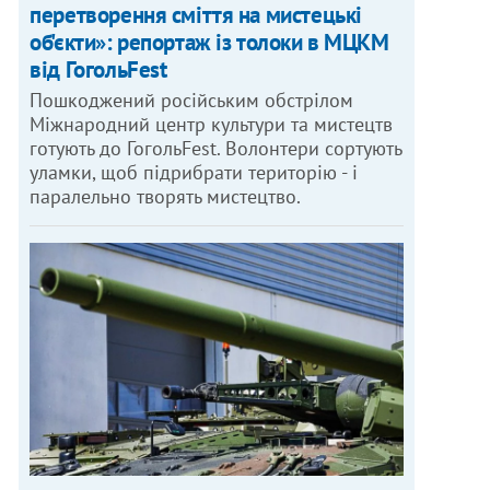
перетворення сміття на мистецькі
об'єкти»: репортаж із толоки в МЦКМ
від ГогольFest
Пошкоджений російським обстрілом
Міжнародний центр культури та мистецтв
готують до ГогольFest. Волонтери сортують
уламки, щоб підрибрати територію - і
паралельно творять мистецтво.