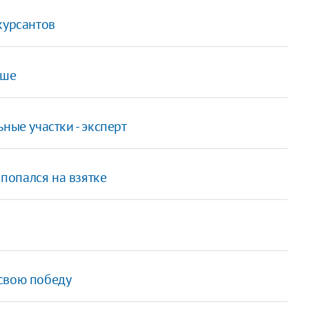
курсантов
ьше
ные участки - эксперт
попался на взятке
свою победу