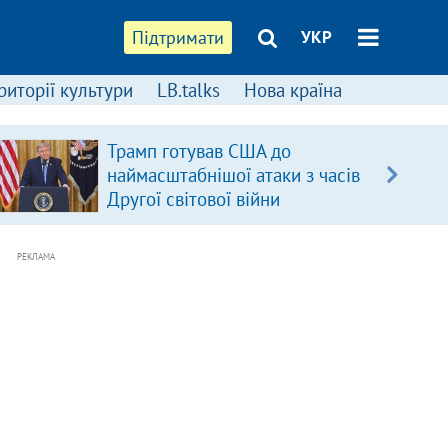
Підтримати
УКР
риторії культури
LB.talks
Нова країна
Трамп готував США до
наймасштабнішої атаки з часів
Другої світової війни
РЕКЛАМА