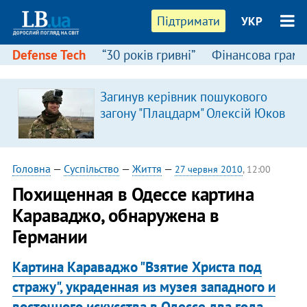
Підтримати
УКР
Defense Tech
“30 років гривні”
Фінансова грамо
Загинув керівник пошукового
загону "Плацдарм" Олексій Юков
Головна
—
Суспільство
—
Життя
—
27 червня 2010
, 12:00
Похищенная в Одессе картина
Караваджо, обнаружена в
Германии
Картина Караваджо "Взятие Христа под
стражу", украденная из музея западного и
восточного искусства в Одессе два года