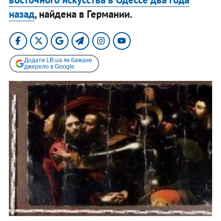
назад
, найдена в Германии.
Додати LB.ua як бажане
джерело в Google