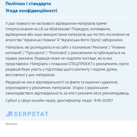
Політики і стандарти
Угода конфіденційності
У разі повного чи часткового відтворення матеріалів пряме
гіперпосилання на LB.ua обов'язкове! Передрук, копіювання,
відтворення або інше використання матеріалів, що містять посилання на
агентство "Українськi Новини" й "Українська Фото Група", заборонено.
Матеріали, які розміщуються на сайті з позначкою "Реклама" / "Новини
компаній" / "Пресреліз" / "Promoted", є рекламними та публікуються на
правах реклами. Редакція може не поділяти погляди, які в них
представлені. Матеріали з плашкою СПЕЦПРОЄКТ є рекламними, проте
редакція бере участь у підготовці цього контенту і поділяє думки,
висловлені у цих матеріалах.
Редакція не несе відповідальності за факти та оціночні судження,
оприлюднені у рекламних матеріалах. Згідно з українським
законодавством, відповідальність за зміст реклами несе рекламодавець.
Cуб'єкт у сфері онлайн-медіа; ідентифікатор медіа - R40-05097
РЕКЛАМА