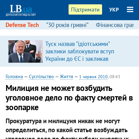
Підтримати
УКР
Defense Tech
“30 років гривні”
Фінансова грамо
Туск назвав "ідіотськими"
заклики заблокувати вступ
України до ЄС і закликав
припинити антиукраїнську
риторику
Головна
—
Суспільство
—
Життя
—
1 червня 2010
, 08:43
Милиция не может возбудить
уголовное дело по факту смертей в
зоопарке
Прокуратура и милицуия никак не могут
определиться, по какой статье возбуждать
уголовное дело по факту гибели животных