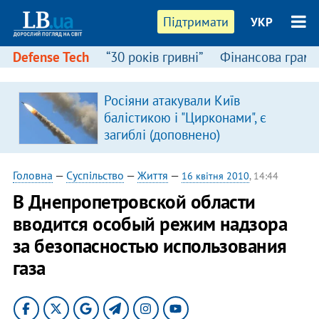
Підтримати
УКР
Defense Tech
“30 років гривні”
Фінансова грамо
Росіяни атакували Київ
балістикою і "Цирконами", є
загиблі (доповнено)
Головна
—
Суспільство
—
Життя
—
16 квітня 2010
, 14:44
В Днепропетровской области
вводится особый режим надзора
за безопасностью использования
газа