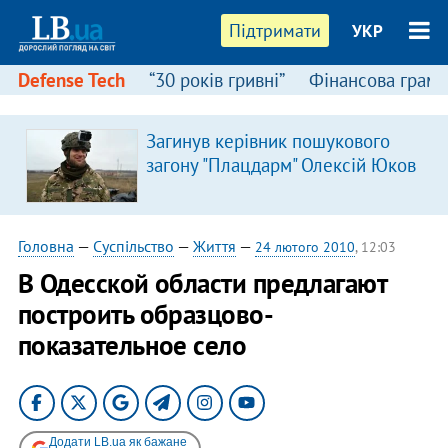
Підтримати
УКР
Defense Tech
“30 років гривні”
Фінансова грамо
Загинув керівник пошукового
загону "Плацдарм" Олексій Юков
Головна
—
Суспільство
—
Життя
—
24 лютого 2010
, 12:03
В Одесской области предлагают
построить образцово-
показательное село
Додати LB.ua як бажане