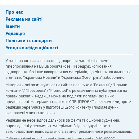
Про нас
Реклама на сайті
Івенти
Редакція
Політики і стандарти
Угода конфіденційності
У разі повного чи часткового відтворення матеріалів пряме
гіперпосилання на LB.ua обов'язкове! Передрук, копіювання,
відтворення або інше використання матеріалів, що містять посилання на
агентство "Українськi Новини" й "Українська Фото Група", заборонено.
Матеріали, які розміщуються на сайті з позначкою "Реклама" / "Новини
компаній" / "Пресреліз" / "Promoted", є рекламними та публікуються на
правах реклами. Редакція може не поділяти погляди, які в них
представлені. Матеріали з плашкою СПЕЦПРОЄКТ є рекламними, проте
редакція бере участь у підготовці цього контенту і поділяє думки,
висловлені у цих матеріалах.
Редакція не несе відповідальності за факти та оціночні судження,
оприлюднені у рекламних матеріалах. Згідно з українським
законодавством, відповідальність за зміст реклами несе рекламодавець.
Cуб'єкт у сфері онлайн-медіа; ідентифікатор медіа - R40-05097