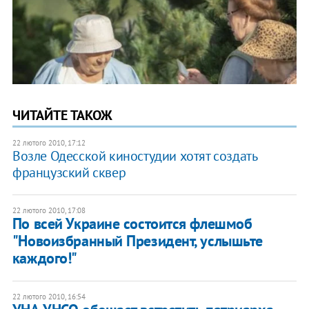
ЧИТАЙТЕ ТАКОЖ
22 лютого 2010, 17:12
Возле Одесской киностудии хотят создать
французский сквер
22 лютого 2010, 17:08
По всей Украине состоится флешмоб
"Новоизбранный Президент, услышьте
каждого!"
22 лютого 2010, 16:54