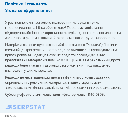
Політики і стандарти
Угода конфіденційності
У разі повного чи часткового відтворення матеріалів пряме
гіперпосилання на LB.ua обов'язкове! Передрук, копіювання,
відтворення або інше використання матеріалів, що містять посилання на
агентство "Українськi Новини" й "Українська Фото Група", заборонено.
Матеріали, які розміщуються на сайті з позначкою "Реклама" / "Новини
компаній" / "Пресреліз" / "Promoted", є рекламними та публікуються на
правах реклами. Редакція може не поділяти погляди, які в них
представлені. Матеріали з плашкою СПЕЦПРОЄКТ є рекламними, проте
редакція бере участь у підготовці цього контенту і поділяє думки,
висловлені у цих матеріалах.
Редакція не несе відповідальності за факти та оціночні судження,
оприлюднені у рекламних матеріалах. Згідно з українським
законодавством, відповідальність за зміст реклами несе рекламодавець.
Cуб'єкт у сфері онлайн-медіа; ідентифікатор медіа - R40-05097
РЕКЛАМА