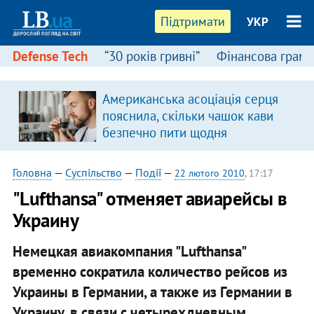
Підтримати
УКР
Defense Tech
“30 років гривні”
Фінансова грамо
Американська асоціація серця
пояснила, скільки чашок кави
безпечно пити щодня
Головна
—
Суспільство
—
Події
—
22 лютого 2010
, 17:17
"Lufthansa" отменяет авиарейсы в
Украину
Немецкая авиакомпания "Lufthansa"
временно сократила количество рейсов из
Украины в Германии, а также из Германии в
Украину, в связи с четырехдневным