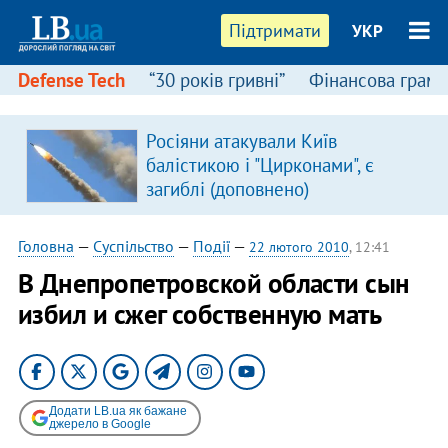
Підтримати
УКР
Defense Tech
“30 років гривні”
Фінансова грамо
:
Росіяни атакували Київ
балістикою і "Цирконами", є
загиблі (доповнено)
Головна
—
Суспільство
—
Події
—
22 лютого 2010
, 12:41
В Днепропетровской области сын
избил и сжег собственную мать
Додати LB.ua як бажане
джерело в Google