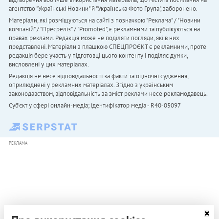
агентство "Українськi Новини" й "Українська Фото Група", заборонено.
Матеріали, які розміщуються на сайті з позначкою "Реклама" / "Новини
компаній" / "Пресреліз" / "Promoted", є рекламними та публікуються на
правах реклами. Редакція може не поділяти погляди, які в них
представлені. Матеріали з плашкою СПЕЦПРОЄКТ є рекламними, проте
редакція бере участь у підготовці цього контенту і поділяє думки,
висловлені у цих матеріалах.
Редакція не несе відповідальності за факти та оціночні судження,
оприлюднені у рекламних матеріалах. Згідно з українським
законодавством, відповідальність за зміст реклами несе рекламодавець.
Cуб'єкт у сфері онлайн-медіа; ідентифікатор медіа - R40-05097
РЕКЛАМА