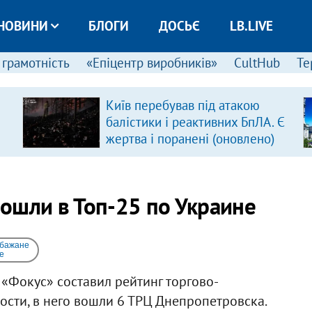
НОВИНИ
БЛОГИ
ДОСЬЄ
LB.LIVE
 грамотність
«Епіцентр виробників»
CultHub
Те
Київ перебував під атакою
балістики і реактивних БпЛА. Є
жертва і поранені (оновлено)
ошли в Топ-25 по Украине
 бажане
e
«Фокус» составил рейтинг торгово-
ости, в него вошли 6 ТРЦ Днепропетровска.