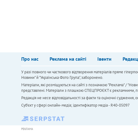
Про нас
Реклама на сайті
Івенти
Редакц
У разі повного чи часткового відтворення матеріалів пряме гіперпо
Новини" й "Українська Фото Група", заборонено.
Матеріали, які розміщуються на сайті з позначкою "Реклама" / "Нови
представлені. Матеріали з плашкою СПЕЦПРОЄКТ є рекламними, проте
Редакція не несе відповідальності за факти та оціночні судження,
Cуб'єкт у сфері онлайн-медіа; ідентифікатор медіа - R40-05097
РЕКЛАМА