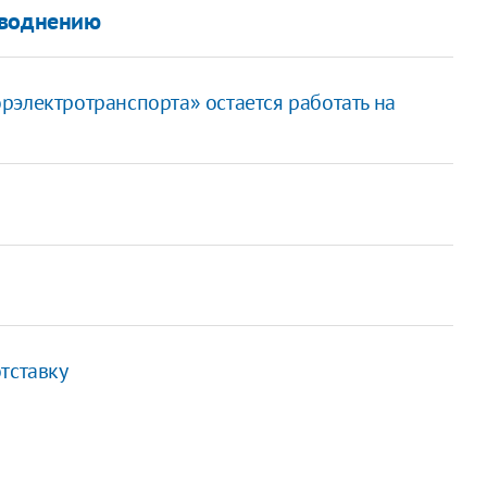
аводнению
рэлектротранспорта» остается работать на
тставку