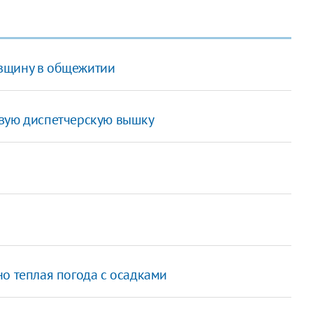
вщину в общежитии
овую диспетчерскую вышку
о теплая погода с осадками