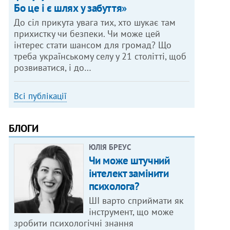
Бо це і є шлях у забуття»
До сіл прикута увага тих, хто шукає там
прихистку чи безпеки. Чи може цей
інтерес стати шансом для громад? Що
треба українському селу у 21 столітті, щоб
розвиватися, і до…
Всі публікації
БЛОГИ
ЮЛІЯ БРЕУС
Чи може штучний
інтелект замінити
психолога?
ШІ варто сприймати як
інструмент, що може
зробити психологічні знання