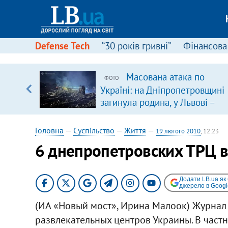
Defense Tech
“30 років гривні”
Фінансова
Масована атака по
ФОТО
, є
Україні: на Дніпропетровщині
загинула родина, у Львові –
удар по багатоповерхівках
(доповнюється)
Головна
—
Суспільство
—
Життя
—
19 лютого 2010
, 12:23
6 днепропетровских ТРЦ в
Додати LB.ua як
джерело в Googl
(ИА «Новый мост», Ирина Малоок) Журнал 
развлекательных центров Украины. В частн