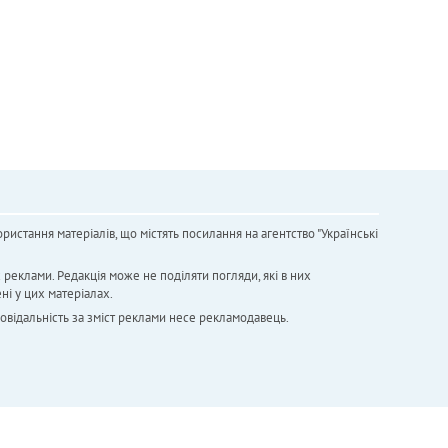
ристання матеріалів, що містять посилання на агентство "Українськi
х реклами. Редакція може не поділяти погляди, які в них
ні у цих матеріалах.
повідальність за зміст реклами несе рекламодавець.