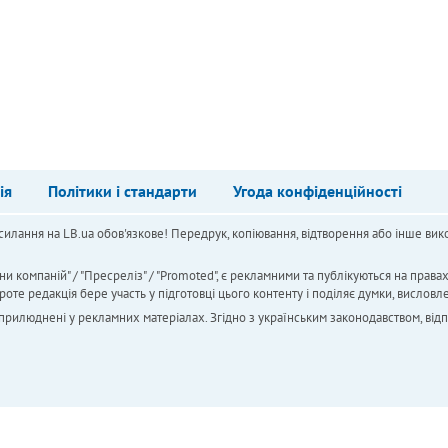
ія
Політики і стандарти
Угода конфіденційності
силання на LB.ua обов'язкове! Передрук, копіювання, відтворення або інше вико
ни компаній" / "Пресреліз" / "Promoted", є рекламними та публікуються на права
 редакція бере участь у підготовці цього контенту і поділяє думки, висловле
 оприлюднені у рекламних матеріалах. Згідно з українським законодавством, від