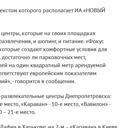
текстом которого располагает ИА «НОВЫЙ
 центры, которые на своих площадках
азвлечения, и шопинг, и питание. «Фокус
, которые создают комфортные условия для
 достаточно ли парковочных мест,
лей на один квадратный метр арендуемой
оответствуют европейским показателям
й», - говорится в сообщении.
во-развлекательные центры Днепропетровска:
е место, «Караван» - 10-е место, «Вавилон» -
 – 21-е место.
Дафи» в Харькове, на 2-м – «Караван» в Киеве,