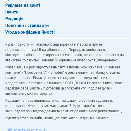
Реклама на сайті
Івенти
Редакція
Політики і стандарти
Угода конфіденційності
У разі повного чи часткового відтворення матеріалів пряме
гіперпосилання на LB.ua обов'язкове! Передрук, копіювання,
відтворення або інше використання матеріалів, що містять посилання на
агентство "Українськi Новини" й "Українська Фото Група", заборонено.
Матеріали, які розміщуються на сайті з позначкою "Реклама" / "Новини
компаній" / "Пресреліз" / "Promoted", є рекламними та публікуються на
правах реклами. Редакція може не поділяти погляди, які в них
представлені. Матеріали з плашкою СПЕЦПРОЄКТ є рекламними, проте
редакція бере участь у підготовці цього контенту і поділяє думки,
висловлені у цих матеріалах.
Редакція не несе відповідальності за факти та оціночні судження,
оприлюднені у рекламних матеріалах. Згідно з українським
законодавством, відповідальність за зміст реклами несе рекламодавець.
Cуб'єкт у сфері онлайн-медіа; ідентифікатор медіа - R40-05097