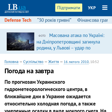
Підтримати
УКР
Defense Tech
“30 років гривні”
Фінансова грамо
Масована атака по Україні:
ФОТО
на Дніпропетровщині загинула
родина, у Львові – удар по
багатоповерхівках
(доповнюється)
Головна
—
Суспільство
—
Життя
—
16 лютого 2010
, 10:52
Погода на завтра
По прогнозам Украинского
гидрометеорологического центра, в
ближайшие дни в Украине ожидается
относительно холодная погода, а также
умеренные осадки в виде мокрого снега. На