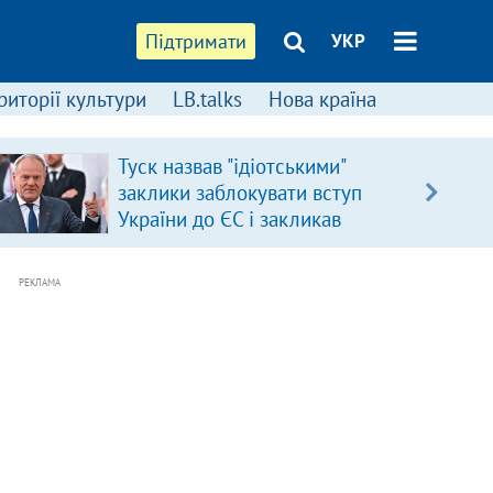
Підтримати
УКР
риторії культури
LB.talks
Нова країна
Туск назвав "ідіотськими"
заклики заблокувати вступ
України до ЄС і закликав
припинити антиукраїнську
риторику
РЕКЛАМА