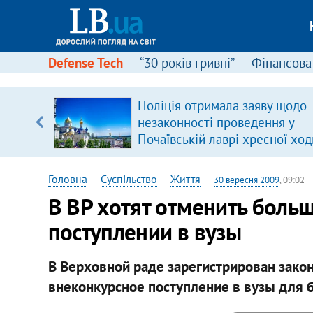
Defense Tech
“30 років гривні”
Фінансова
серця
Поліція отримала заяву щодо
 кави
незаконності проведення у
Почаївській лаврі хресної ход
Головна
—
Суспільство
—
Життя
—
30 вересня 2009
, 09:02
В ВР хотят отменить больш
поступлении в вузы
В Верховной раде зарегистрирован зако
внеконкурсное поступление в вузы для 