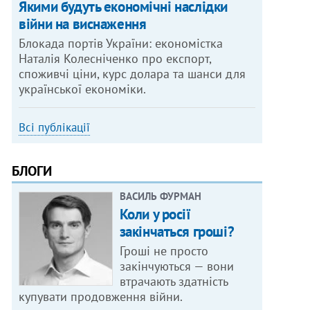
Якими будуть економічні наслідки
війни на виснаження
Блокада портів України: економістка
Наталія Колесніченко про експорт,
споживчі ціни, курс долара та шанси для
української економіки.
Всі публікації
БЛОГИ
ВАСИЛЬ ФУРМАН
Коли у росії
закінчаться гроші?
Гроші не просто
закінчуються — вони
втрачають здатність
купувати продовження війни.