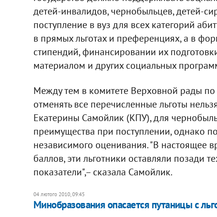
детей-инвалидов, чернобыльцев, детей-сир
поступление в вуз для всех категорий аби
в прямых льготах и преференциях, а в фо
стипендий, финансировании их подготовк
материалом и других социальных программ
Между тем в комитете Верховной рады по 
отменять все перечисленные льготы нельзя
Екатерины Самойлик (КПУ), для чернобыл
преимущества при поступлении, однако п
независимого оценивания. "В настоящее в
баллов, эти льготники оставляли позади т
показатели",– сказала Самойлик.
04 лютого 2010, 09:45
Минобразования опасается путаницы с льг