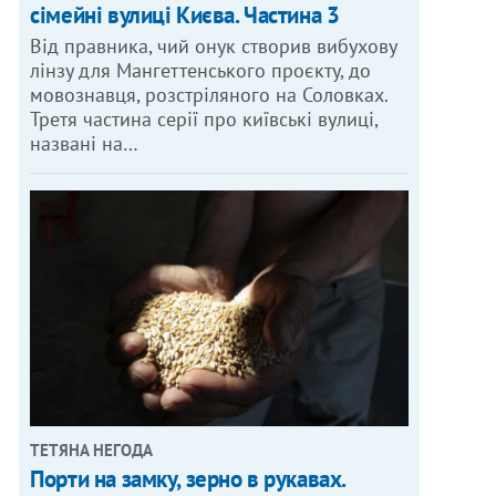
сімейні вулиці Києва. Частина 3
Від правника, чий онук створив вибухову
лінзу для Мангеттенського проєкту, до
мовознавця, розстріляного на Соловках.
Третя частина серії про київські вулиці,
названі на…
ТЕТЯНА НЕГОДА
Порти на замку, зерно в рукавах.