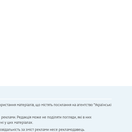
ристання матеріалів, що містять посилання на агентство "Українськi
х реклами. Редакція може не поділяти погляди, які в них
ні у цих матеріалах.
повідальність за зміст реклами несе рекламодавець.