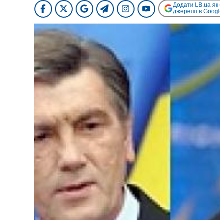
Додати LB.ua як
джерело в Googl