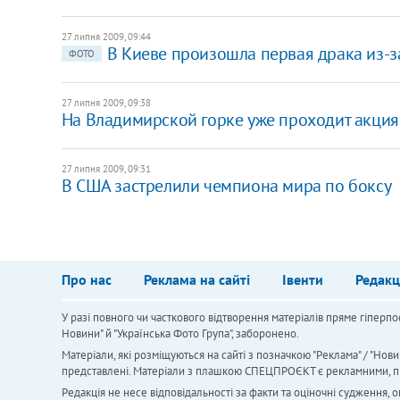
27 липня 2009, 09:44
В Киеве произошла первая драка из-
ФОТО
27 липня 2009, 09:38
На Владимирской горке уже проходит акция
27 липня 2009, 09:31
В США застрелили чемпиона мира по боксу
Про нас
Реклама на сайті
Івенти
Редакц
У разі повного чи часткового відтворення матеріалів пряме гіперпо
Новини" й "Українська Фото Група", заборонено.
Матеріали, які розміщуються на сайті з позначкою "Реклама" / "Нови
представлені. Матеріали з плашкою СПЕЦПРОЄКТ є рекламними, проте
Редакція не несе відповідальності за факти та оціночні судження,