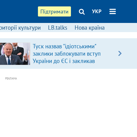
Підтримати
УКР
риторії культури
LB.talks
Нова країна
Туск назвав "ідіотськими"
заклики заблокувати вступ
України до ЄС і закликав
припинити антиукраїнську
риторику
РЕКЛАМА