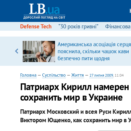
Defense Tech
“30 років гривні”
Фінансова
щодо
Американська асоціація серця
 у
пояснила, скільки чашок кави
ої ходи
безпечно пити щодня
Головна
—
Суспільство
—
Життя
—
27 липня 2009
, 11:04
Патриарх Кирилл намерен 
сохранить мир в Украине
Патриарх Московский и всея Руси Кирил
Виктором Ющенко, как сохранить мир в У