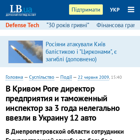
Підтримати
УКР
Defense Tech
“30 років гривні”
Фінансова грамо
Росіяни атакували Київ
балістикою і "Цирконами", є
загиблі (доповнено)
Головна
—
Суспільство
—
Події
—
22 червня 2009
, 15:40
В Кривом Роге директор
предприятия и таможенный
инспектор за 3 года нелегально
ввезли в Украину 12 авто
В Днепропетровской области сотрудники