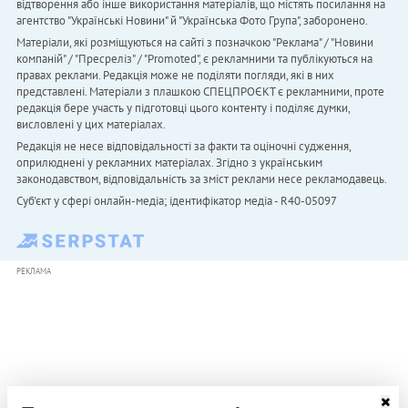
відтворення або інше використання матеріалів, що містять посилання на
агентство "Українськi Новини" й "Українська Фото Група", заборонено.
Матеріали, які розміщуються на сайті з позначкою "Реклама" / "Новини
компаній" / "Пресреліз" / "Promoted", є рекламними та публікуються на
правах реклами. Редакція може не поділяти погляди, які в них
представлені. Матеріали з плашкою СПЕЦПРОЄКТ є рекламними, проте
редакція бере участь у підготовці цього контенту і поділяє думки,
висловлені у цих матеріалах.
Редакція не несе відповідальності за факти та оціночні судження,
оприлюднені у рекламних матеріалах. Згідно з українським
законодавством, відповідальність за зміст реклами несе рекламодавець.
Cуб'єкт у сфері онлайн-медіа; ідентифікатор медіа - R40-05097
РЕКЛАМА