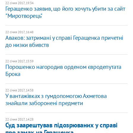
22 січня 2017, 19:34
Геращенко заявив, що його хочуть убити за сайт
"Миротворець"
22 січня 2017, 16:48
Аваков: затримані у справі Геращенка причетні
до низки вбивств
22 січня 2017, 15:59
Порошенко нагородив орденом євродепутата
Брока
22 січня 2017, 14:58
У вантажівках з гумдопомогою Ахметова
знайшли заборонені предмети
22 січня 2017, 14:28
Суд заарештував підозрюваних у справі
про замах на Геращенка