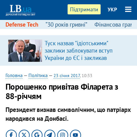
Підтримати
УКР
Defense Tech
“30 років гривні”
Фінансова грамо
:
Туск назвав "ідіотськими"
заклики заблокувати вступ
України до ЄС і закликав
припинити антиукраїнську
риторику
Головна
—
Політика
—
23 січня 2017
, 10:33
Порошенко привітав Філарета з
88-річчям
Президент визнав символічним, що патріарх
народився на Донбасі.