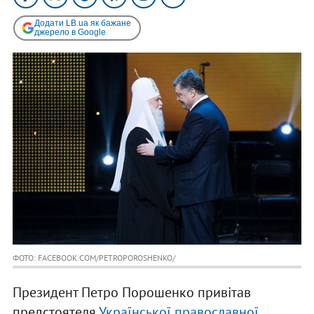
Додати LB.ua як бажане
джерело в Google
ФОТО: FACEBOOK.COM/PETROPOROSHENKO/
Президент Петро Порошенко привітав
предстоятеля
Української православної