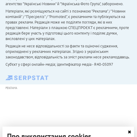
агентство "Українськi Новини" й "Українська Фото Група", заборонено.
Матеріали, які розміщуються на сайті з позначкою "Реклама" / "Новини
компаній" / "Пресреліз" / "Promoted", є рекламними та публікуються на
правах реклами. Редакція може не поділяти погляди, які в них
представлені. Матеріали з плашкою СПЕЦПРОЄКТ є рекламними, проте
редакція бере участь у підготовці цього контенту і поділяє думки,
висловлені у цих матеріалах.
Редакція не несе відповідальності за факти та оціночні судження,
оприлюднені у рекламних матеріалах. Згідно з українським
законодавством, відповідальність за зміст реклами несе рекламодавець.
Cуб'єкт у сфері онлайн-медіа; ідентифікатор медіа - R40-05097
РЕКЛАМА
Про використання cookies