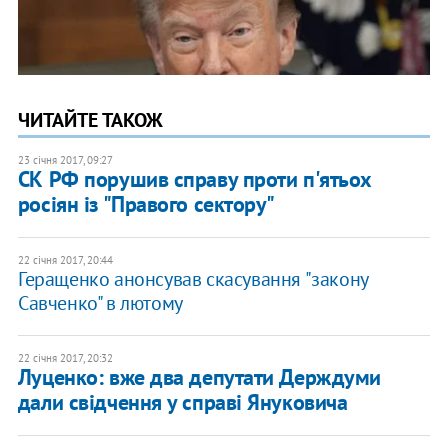
ЧИТАЙТЕ ТАКОЖ
23 січня 2017, 09:27
СК РФ порушив справу проти п'ятьох
росіян із "Правого сектору"
22 січня 2017, 20:44
Геращенко анонсував скасування "закону
Савченко" в лютому
22 січня 2017, 20:32
Луценко: вже два депутати Держдуми
дали свідчення у справі Януковича