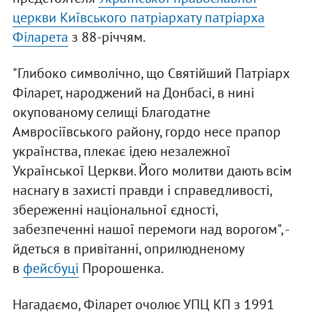
церкви Київського патріархату патріарха
Філарета
з 88-річчям.
"Глибоко символічно, що Святійший Патріарх
Філарет, народжений на Донбасі, в нині
окупованому селищі Благодатне
Амвросіївського району, гордо несе прапор
українства, плекає ідею незалежної
Української Церкви. Його молитви дають всім
наснагу в захисті правди і справедливості,
збереженні національної єдності,
забезпеченні нашої перемоги над ворогом", -
йдеться в привітанні, оприлюдненому
в
фейсбуці
Пророшенка.
Нагадаємо, Філарет очолює УПЦ КП з 1991