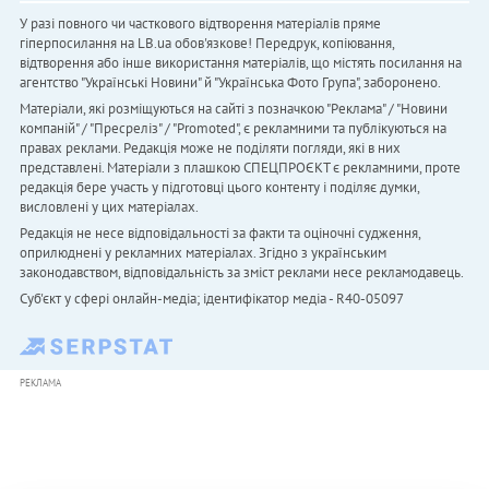
У разі повного чи часткового відтворення матеріалів пряме
гіперпосилання на LB.ua обов'язкове! Передрук, копіювання,
відтворення або інше використання матеріалів, що містять посилання на
агентство "Українськi Новини" й "Українська Фото Група", заборонено.
Матеріали, які розміщуються на сайті з позначкою "Реклама" / "Новини
компаній" / "Пресреліз" / "Promoted", є рекламними та публікуються на
правах реклами. Редакція може не поділяти погляди, які в них
представлені. Матеріали з плашкою СПЕЦПРОЄКТ є рекламними, проте
редакція бере участь у підготовці цього контенту і поділяє думки,
висловлені у цих матеріалах.
Редакція не несе відповідальності за факти та оціночні судження,
оприлюднені у рекламних матеріалах. Згідно з українським
законодавством, відповідальність за зміст реклами несе рекламодавець.
Cуб'єкт у сфері онлайн-медіа; ідентифікатор медіа - R40-05097
РЕКЛАМА