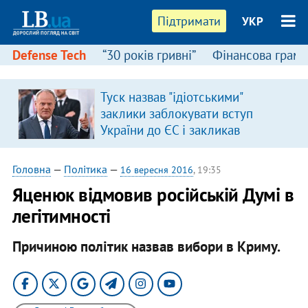
Підтримати
УКР
Defense Tech
“30 років гривні”
Фінансова грамо
Туск назвав "ідіотськими"
заклики заблокувати вступ
України до ЄС і закликав
припинити антиукраїнську
риторику
Головна
—
Політика
—
16 вересня 2016
, 19:35
Яценюк відмовив російській Думі в
легітимності
Причиною політик назвав вибори в Криму.