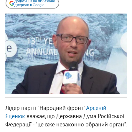
Додати LB.ua як бажане
джерело в Google
Лідер партії "Народний фронт"
Арсеній
Яценюк
вважає, що Державна Дума Російської
Федерації - "це вже незаконно обраний орган".