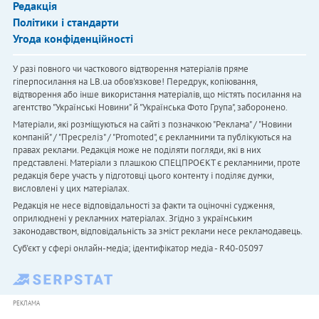
Редакція
Політики і стандарти
Угода конфіденційності
У разі повного чи часткового відтворення матеріалів пряме
гіперпосилання на LB.ua обов'язкове! Передрук, копіювання,
відтворення або інше використання матеріалів, що містять посилання на
агентство "Українськi Новини" й "Українська Фото Група", заборонено.
Матеріали, які розміщуються на сайті з позначкою "Реклама" / "Новини
компаній" / "Пресреліз" / "Promoted", є рекламними та публікуються на
правах реклами. Редакція може не поділяти погляди, які в них
представлені. Матеріали з плашкою СПЕЦПРОЄКТ є рекламними, проте
редакція бере участь у підготовці цього контенту і поділяє думки,
висловлені у цих матеріалах.
Редакція не несе відповідальності за факти та оціночні судження,
оприлюднені у рекламних матеріалах. Згідно з українським
законодавством, відповідальність за зміст реклами несе рекламодавець.
Cуб'єкт у сфері онлайн-медіа; ідентифікатор медіа - R40-05097
РЕКЛАМА