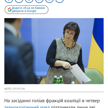
Додати LB.ua як бажане
джерело в Google
ФОТО: DYVYS.IN
На засіданні голіав фракцій коаліції в четвер
технократичний уряд
підтримали лише дві