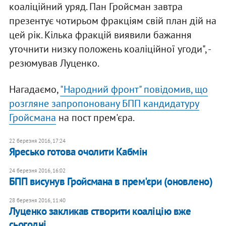
коаліційний уряд. Пан Гройсман завтра
презентує чотирьом фракціям свій план дій на
цей рік. Кілька фракцій виявили бажання
уточнити низку положень коаліційної угоди", -
резюмував Луценко.
Нагадаємо,
"Народний фронт" повідомив, що
розгляне запропоновану БПП кандидатуру
Гройсмана
на пост прем'єра.
22 березня 2016, 17:24
Яресько готова очолити Кабмін
24 березня 2016, 16:02
БПП висунув Гройсмана в прем'єри (оновлено)
28 березня 2016, 11:40
Луценко закликав створити коаліцію вже
сьогодні