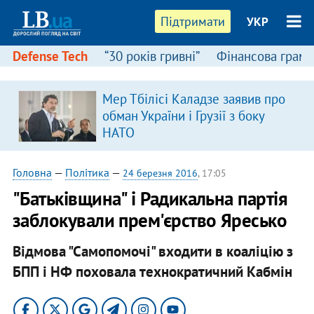
Підтримати
УКР
Defense Tech
“30 років гривні”
Фінансова грамо
Мер Тбілісі Каладзе заявив про
обман України і Грузії з боку
НАТО
Головна
—
Політика
—
24 березня 2016
, 17:05
"Батьківщина" і Радикальна партія
заблокували прем'єрство Яресько
Відмова "Самопомочі" входити в коаліцію з
БПП і НФ поховала технократичний Кабмін