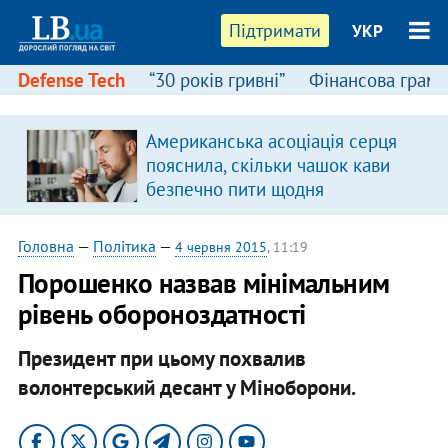
Підтримати
УКР
Defense Tech
“30 років гривні”
Фінансова грамо
Американська асоціація серця
пояснила, скільки чашок кави
безпечно пити щодня
Головна
—
Політика
—
4 червня 2015
, 11:19
Порошенко назвав мінімальним
рівень обороноздатності
Президент при цьому похвалив
волонтерський десант у Міноборони.