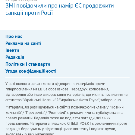
ЗМІ повідомили про намір ЄС продовжити
санкції проти Росії
Про нас
Реклама на сайті
Івенти
Редакція
Політики і стандарти
Угода конфіденційності
У разі повного чи часткового відтворення матеріалів пряме
гіперпосилання на LB.ua обов'язкове! Передрук, копіювання,
відтворення або інше використання матеріалів, що містять посилання на
агентство "Українськi Новини" й "Українська Фото Група", заборонено.
Матеріали, які розміщуються на сайті з позначкою "Реклама" / "Новини
компаній" / "Пресреліз" / "Promoted", є рекламними та публікуються на
правах реклами. Редакція може не поділяти погляди, які в них
представлені. Матеріали з плашкою СПЕЦПРОЄКТ є рекламними, проте
редакція бере участь у підготовці цього контенту і поділяє думки,
висловлені у цих матеріалах.