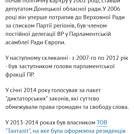
почав політичну кар'єру у 2002 році, ставши
депутатом Донецької обласної ради. У 2006
році він уперше потрапив до Верховної Ради
за списком Партії регіонів, був членом
постійної делегації ВР у Парламентській
асамблеї Ради Європи.
У наступному скликанні - з 2007-го по 2012 рік
- був заступником голови парламентської
фракції ПР.
У січні 2014 року голосував за пакет
"диктаторських" законів, які суттєво
обмежували права громадян та свободу слова.
У 2013-2014 роках був власником
ТОВ
"Танталіт", на яке була оформлена резиденція