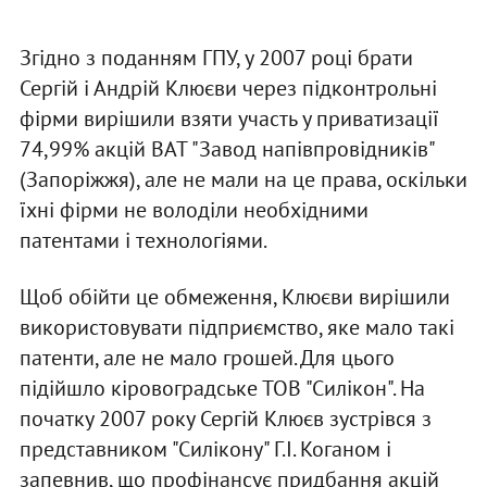
Згідно з поданням ГПУ, у 2007 році брати
Сергій і Андрій Клюєви через підконтрольні
фірми вирішили взяти участь у приватизації
74,99% акцій ВАТ "Завод напівпровідників"
(Запоріжжя), але не мали на це права, оскільки
їхні фірми не володіли необхідними
патентами і технологіями.
Щоб обійти це обмеження, Клюєви вирішили
використовувати підприємство, яке мало такі
патенти, але не мало грошей. Для цього
підійшло кіровоградське ТОВ "Силікон". На
початку 2007 року Сергій Клюєв зустрівся з
представником "Силікону" Г.І. Коганом і
запевнив, що профінансує придбання акцій