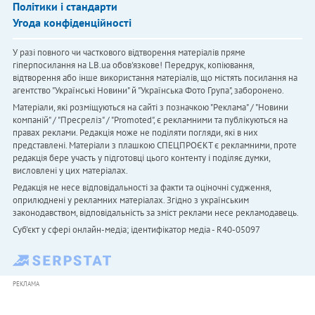
Політики і стандарти
Угода конфіденційності
У разі повного чи часткового відтворення матеріалів пряме
гіперпосилання на LB.ua обов'язкове! Передрук, копіювання,
відтворення або інше використання матеріалів, що містять посилання на
агентство "Українськi Новини" й "Українська Фото Група", заборонено.
Матеріали, які розміщуються на сайті з позначкою "Реклама" / "Новини
компаній" / "Пресреліз" / "Promoted", є рекламними та публікуються на
правах реклами. Редакція може не поділяти погляди, які в них
представлені. Матеріали з плашкою СПЕЦПРОЄКТ є рекламними, проте
редакція бере участь у підготовці цього контенту і поділяє думки,
висловлені у цих матеріалах.
Редакція не несе відповідальності за факти та оціночні судження,
оприлюднені у рекламних матеріалах. Згідно з українським
законодавством, відповідальність за зміст реклами несе рекламодавець.
Cуб'єкт у сфері онлайн-медіа; ідентифікатор медіа - R40-05097
РЕКЛАМА