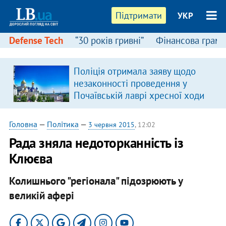
Підтримати
УКР
Defense Tech
“30 років гривні”
Фінансова грамо
Поліція отримала заяву щодо
я
незаконності проведення у
Почаївській лаврі хресної ходи
Головна
—
Політика
—
3 червня 2015
, 12:02
Рада зняла недоторканність із
Клюєва
Колишнього "регіонала" підозрюють у
великій афері