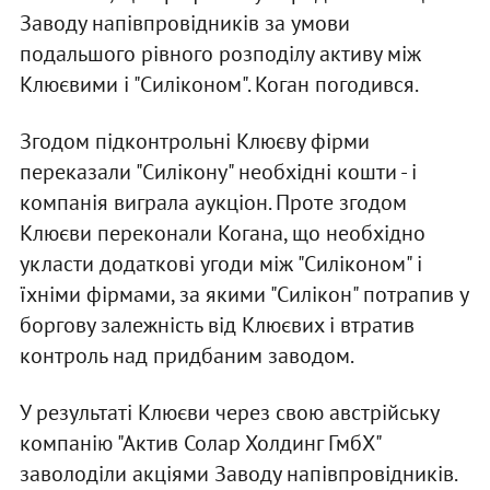
Заводу напівпровідників за умови
подальшого рівного розподілу активу між
Клюєвими і "Силіконом". Коган погодився.
Згодом підконтрольні Клюєву фірми
переказали "Силікону" необхідні кошти - і
компанія виграла аукціон. Проте згодом
Клюєви переконали Когана, що необхідно
укласти додаткові угоди між "Силіконом" і
їхніми фірмами, за якими "Силікон" потрапив у
боргову залежність від Клюєвих і втратив
контроль над придбаним заводом.
У результаті Клюєви через свою австрійську
компанію "Актив Солар Холдинг ГмбХ"
заволоділи акціями Заводу напівпровідників.