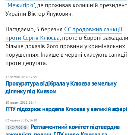
"Межигір'я"
, де проживав колишній президент
України Віктор Янукович.
Нагадаємо, 5 березня
ЄС продовжив санкції
проти Сергія Клюєва
, проте в Європі зажадали
більше доказів його провини у кримінальних
порушеннях. Інакше в червні скасують санкції
проти депутата.
17 жовтня 2014, 17:59
Прокуратура відібрала у Клюєва земельну
ділянку під Києвом
20 травня 2015, 16:44
ГПУ підозрює нардепа Клюєва у великій афері
02 червня 2015, 16:10
Регламентний комітет підтвердив
ЕКСКЛЮЗИВ
законність подань ГПУ щодо Клюєва та