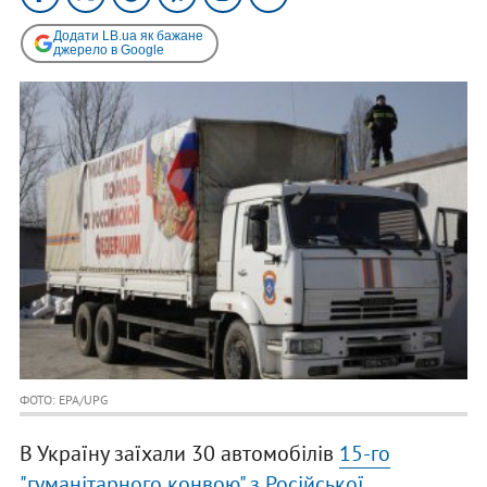
Додати LB.ua як бажане
джерело в Google
ФОТО: EPA/UPG
В Україну заїхали 30 автомобілів
15-го
"гуманітарного конвою" з Російської