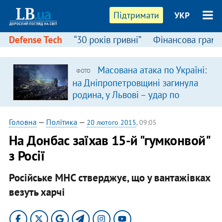
Підтримати
УКР
Defense Tech
“30 років гривні”
Фінансова грамо
Масована атака по Україні:
ФОТО
на Дніпропетровщині загинула
родина, у Львові – удар по
багатоповерхівках
(доповнюється)
Головна
—
Політика
—
20 лютого 2015
, 09:05
На Донбас заїхав 15-й "гумконвой"
з Росії
Російське МНС стверджує, що у вантажівках
везуть харчі