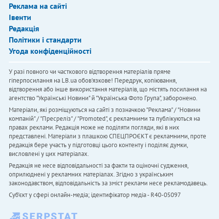
Реклама на сайті
Івенти
Редакція
Політики і стандарти
Угода конфіденційності
У разі повного чи часткового відтворення матеріалів пряме
гіперпосилання на LB.ua обов'язкове! Передрук, копіювання,
відтворення або інше використання матеріалів, що містять посилання на
агентство "Українськi Новини" й "Українська Фото Група", заборонено.
Матеріали, які розміщуються на сайті з позначкою "Реклама" / "Новини
компаній" / "Пресреліз" / "Promoted", є рекламними та публікуються на
правах реклами. Редакція може не поділяти погляди, які в них
представлені. Матеріали з плашкою СПЕЦПРОЄКТ є рекламними, проте
редакція бере участь у підготовці цього контенту і поділяє думки,
висловлені у цих матеріалах.
Редакція не несе відповідальності за факти та оціночні судження,
оприлюднені у рекламних матеріалах. Згідно з українським
законодавством, відповідальність за зміст реклами несе рекламодавець.
Cуб'єкт у сфері онлайн-медіа; ідентифікатор медіа - R40-05097