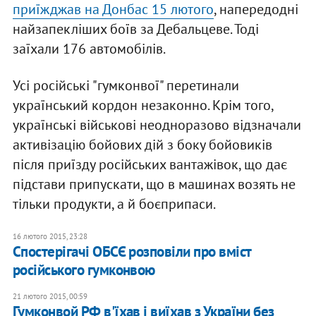
приїжджав на Донбас 15 лютого
, напередодні
найзапекліших боїв за Дебальцеве. Тоді
заїхали 176 автомобілів.
Усі російські "гумконвої" перетинали
український кордон незаконно. Крім того,
українські військові неодноразово відзначали
активізацію бойових дій з боку бойовиків
після приїзду російських вантажівок, що дає
підстави припускати, що в машинах возять не
тільки продукти, а й боєприпаси.
16 лютого 2015, 23:28
Спостерігачі ОБСЄ розповіли про вміст
російського гумконвою
21 лютого 2015, 00:59
Гумконвой РФ в'їхав і виїхав з України без