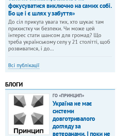
фокусуватися виключно на самих собі.
Бо це і є шлях у забуття»
До сіл прикута увага тих, хто шукає там
прихистку чи безпеки. Чи може цей
інтерес стати шансом для громад? Що
треба українському селу у 21 столітті, щоб
розвиватися, і до…
Всі публікації
БЛОГИ
ГО «ПРИНЦИП»
Україна не має
системи
довготривалого
догляду за
ветеранами. І поки не