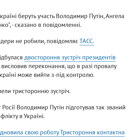
Україні беруть участь Володимир Путін, Ангела
о", - сказано в повідомленні.
ідери не робили, повідомляє
ТАСС.
відбулася
двостороння зустріч президентів
 висловив переконання, що в разі провалу
Україні може вийти з-під контролю.
ели тристоронню зустріч.
 Росії Володимир Путін підготував так званий
лікту в Україні.
відновила свою роботу Тристороння контактна