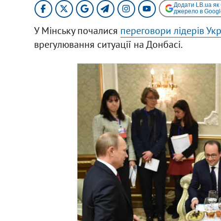
Додати LB.ua як
джерело в Googl
У Мінську почалися
переговори лідерів Укр
врегулювання ситуації на Донбасі.