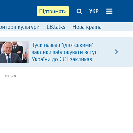
Підтримати
УКР
риторії культури
LB.talks
Нова країна
Туск назвав "ідіотськими"
заклики заблокувати вступ
України до ЄС і закликав
припинити антиукраїнську
риторику
РЕКЛАМА