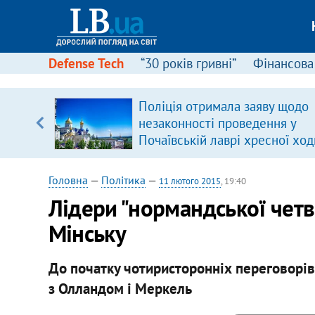
Defense Tech
“30 років гривні”
Фінансова
ою
Поліція отримала заяву щодо
пЛА. Є
незаконності проведення у
лено)
Почаївській лаврі хресної ход
Головна
—
Політика
—
11 лютого 2015
, 19:40
Лідери "нормандської четв
Мінську
До початку чотиристоронніх переговорів
з Олландом і Меркель