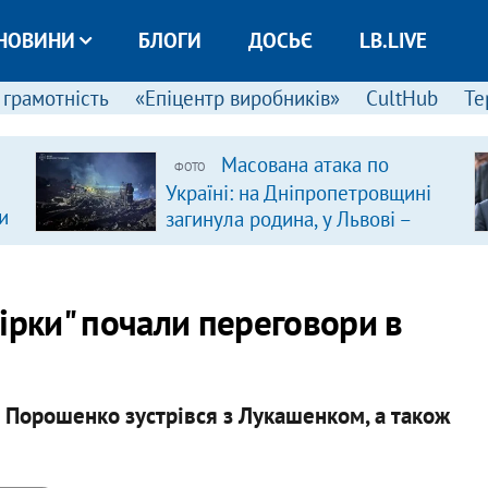
НОВИНИ
БЛОГИ
ДОСЬЄ
LB.LIVE
 грамотність
«Епіцентр виробників»
CultHub
Те
Масована атака по
ФОТО
Україні: на Дніпропетровщині
и
загинула родина, у Львові –
удар по багатоповерхівках
(доповнюється)
ірки" почали переговори в
 Порошенко зустрівся з Лукашенком, а також