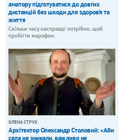
аматору підготуватися до довгих
дистанцій без шкоди для здоров’я та
життя
Скільки часу насправді потрібно, щоб
пробігти марафон.
ОЛЕНА СТРУК
Архітектор Олександр Столовий: «Аби
села не зникали, важливо не