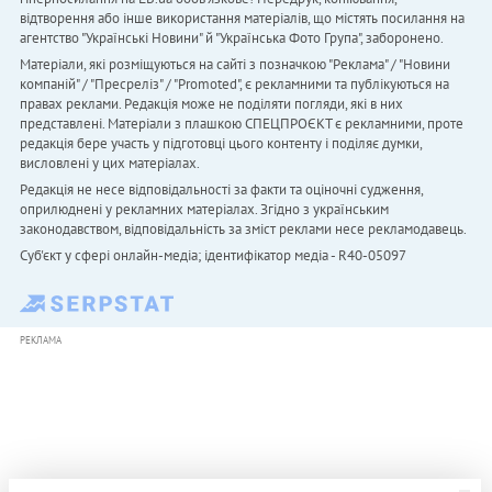
відтворення або інше використання матеріалів, що містять посилання на
агентство "Українськi Новини" й "Українська Фото Група", заборонено.
Матеріали, які розміщуються на сайті з позначкою "Реклама" / "Новини
компаній" / "Пресреліз" / "Promoted", є рекламними та публікуються на
правах реклами. Редакція може не поділяти погляди, які в них
представлені. Матеріали з плашкою СПЕЦПРОЄКТ є рекламними, проте
редакція бере участь у підготовці цього контенту і поділяє думки,
висловлені у цих матеріалах.
Редакція не несе відповідальності за факти та оціночні судження,
оприлюднені у рекламних матеріалах. Згідно з українським
законодавством, відповідальність за зміст реклами несе рекламодавець.
Cуб'єкт у сфері онлайн-медіа; ідентифікатор медіа - R40-05097
РЕКЛАМА