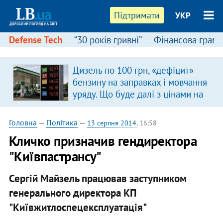
Підтримати
УКР
Defense Tech
“30 років гривні”
Фінансова грамо
Дизель по 100 грн, «дефіцит»
бензину на заправках і мовчання
уряду. Що буде далі з цінами на
пальне?
Головна
—
Політика
—
13 серпня 2014
, 16:58
Кличко призначив гендиректора
"Київпастрансу"
Сергій Майзель працював заступником
генерального директора КП
"Київжитлоспецексплуатація"