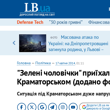
Defense Tech
“30 років гривні”
Фінансова
іцит»
Масована атака по
ФОТО
Україні: на Дніпропетровщині
 далі з
загинула родина, у Львові –
удар по багатоповерхівках
(доповнюється)
Головна
—
Політика
—
17 квітня 2014
, 01:11
"Зелені чоловічки" приїха
Краматорськом (додано ф
Ситуація під Краматорськом дуже напр
Додати LB.ua як
джерело в Googl