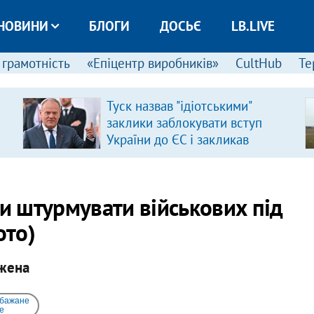
НОВИНИ
БЛОГИ
ДОСЬЄ
LB.LIVE
 грамотність
«Епіцентр виробників»
CultHub
Те
Туск назвав "ідіотськими"
заклики заблокувати вступ
України до ЄС і закликав
припинити антиукраїнську
риторику
ли штурмувати військових під
ото)
ужена
 бажане
e