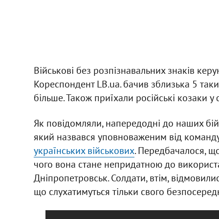
Військові без розпізнавальних знаків керу
Кореспондент LB.ua. бачив зблизька 5 таки
більше. Також приїхали російські козаки у 
Як повідомляли, напередодні до наших бій
який назвався уповноваженим від команду
українських військових
. Передбачалося, що 
чого вона стане непридатною до використ
Дніпропетровськ. Солдати, втім, відмовил
що слухатимуться тільки свого безпосере