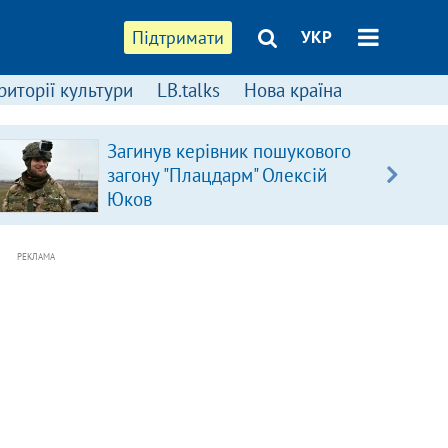
Підтримати
УКР
риторії культури
LB.talks
Нова країна
Загинув керівник пошукового
загону "Плацдарм" Олексій
Юков
РЕКЛАМА