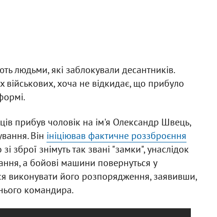
ють людьми, які заблокували десантників.
х військових, хоча не відкидає, що прибуло
формі.
ців прибув чоловік на ім'я Олександр Швець,
вання. Він
ініціював фактичне роззброєння
зі зброї знімуть так звані "замки", унаслідок
ання, а бойові машини повернуться у
ися виконувати його розпорядження, заявивши,
днього командира.