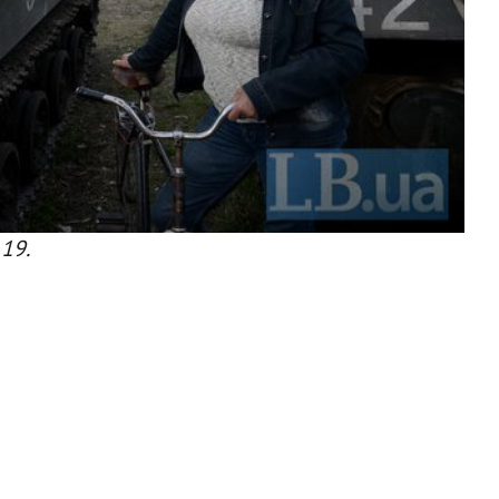
Ф
 19.