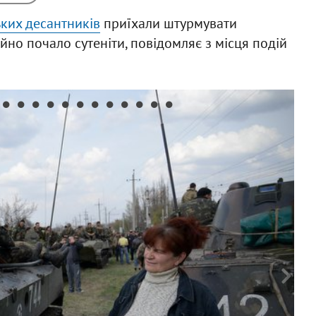
ких десантників
приїхали штурмувати
ойно почало сутеніти, повідомляє з місця подій