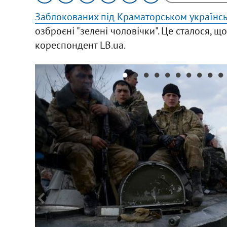
Заблокованих під Краматорськом українсь
озброєні "зелені чоловічки". Це сталося, щ
кореспондент LB.ua.