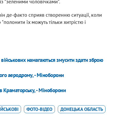
з "зеленими чоловічками".
ін де-факто сприяв створенню ситуації, коли
 "полонити їх можуть тільки хитрістю і
 військових намагаються змусити здати зброю
ого аеродрому, - Міноборони
в Краматорську, - Міноборони
ІЙСЬКОВІ
ФОТО-ВІДЕО
ДОНЕЦЬКА ОБЛАСТЬ