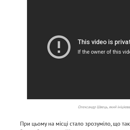
Олександр Швець, який ініціюв
При цьому на місці стало зрозуміло, що та