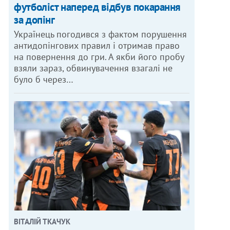
футболіст наперед відбув покарання
за допінг
Українець погодився з фактом порушення
антидопінгових правил і отримав право
на повернення до гри. А якби його пробу
взяли зараз, обвинувачення взагалі не
було б через…
ОТО: МАКС ЛЕВИН
ВІТАЛІЙ ТКАЧУК