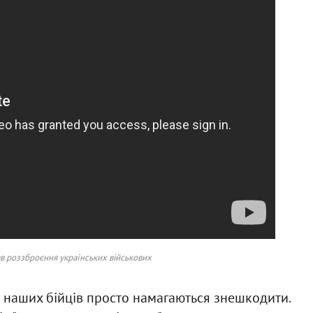
ав роззброєння українських військових
к наших бійців просто намагаються знешкодити.