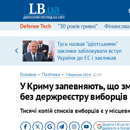
Defense Tech
“30 років гривні”
Фінансова
Туск назвав "ідіотськими"
, є
заклики заблокувати вступ
України до ЄС і закликав
припинити антиукраїнську
риторику
Головна
—
Політика
—
7 березня 2014
, 10:29
У Криму запевняють, що з
без держреєстру виборців
Тисячі копій списків виборців є у місцев
Додати LB.ua як
джерело в Googl