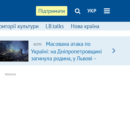
Підтримати
УКР
риторії культури
LB.talks
Нова країна
Масована атака по
ФОТО
Україні: на Дніпропетровщині
загинула родина, у Львові –
удар по багатоповерхівках
(доповнюється)
РЕКЛАМА