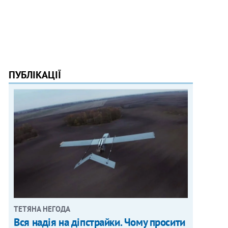
ПУБЛІКАЦІЇ
ТЕТЯНА НЕГОДА
Вся надія на діпстрайки. Чому просити