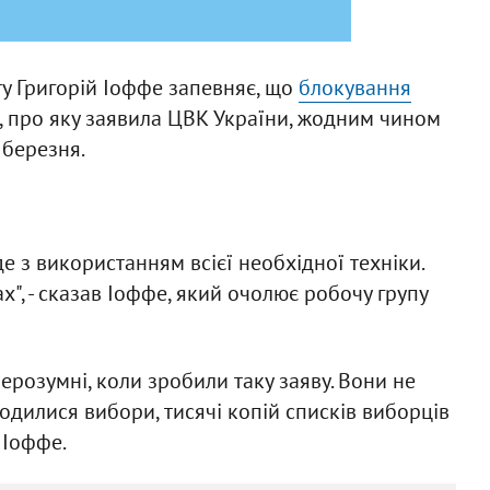
у Григорій Іоффе запевняє, що
блокування
і, про яку заявила ЦВК України, жодним чином
березня.
е з використанням всієї необхідної техніки.
", - сказав Іоффе, який очолює робочу групу
нерозумні, коли зробили таку заяву. Вони не
дилися вибори, тисячі копій списків виборців
 Іоффе.