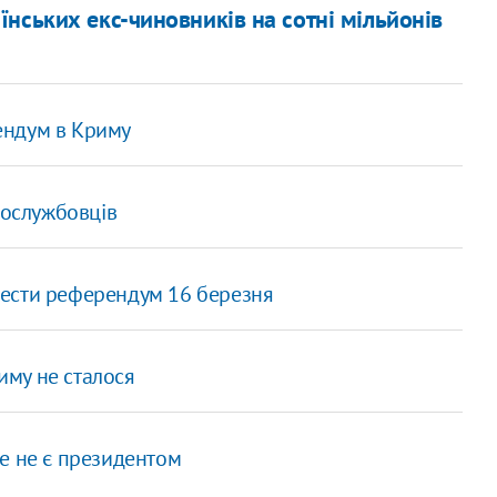
нських екс-чиновників на сотні мільйонів
ендум в Криму
вослужбовців
вести референдум 16 березня
риму не сталося
е не є президентом