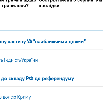
ичну частину УА "найближчими днями"
ь і єдність України
 до складу РФ до референдуму
 з долею Криму