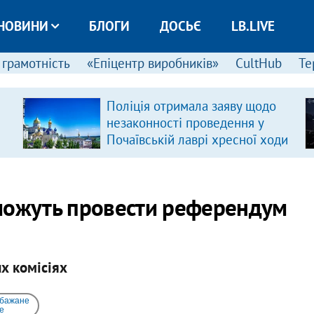
НОВИНИ
БЛОГИ
ДОСЬЄ
LB.LIVE
 грамотність
«Епіцентр виробників»
CultHub
Те
Поліція отримала заяву щодо
незаконності проведення у
Почаївській лаврі хресної ходи
можуть провести референдум
их комісіях
 бажане
e