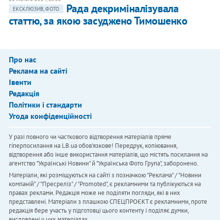
Рада декриміналізувала
ЕКСКЛЮЗИВ, ФОТО
статтю, за якою засуджено Тимошенко
Про нас
Реклама на сайті
Івенти
Редакція
Політики і стандарти
Угода конфіденційності
У разі повного чи часткового відтворення матеріалів пряме
гіперпосилання на LB.ua обов'язкове! Передрук, копіювання,
відтворення або інше використання матеріалів, що містять посилання на
агентство "Українськi Новини" й "Українська Фото Група", заборонено.
Матеріали, які розміщуються на сайті з позначкою "Реклама" / "Новини
компаній" / "Пресреліз" / "Promoted", є рекламними та публікуються на
правах реклами. Редакція може не поділяти погляди, які в них
представлені. Матеріали з плашкою СПЕЦПРОЄКТ є рекламними, проте
редакція бере участь у підготовці цього контенту і поділяє думки,
висловлені у цих матеріалах.