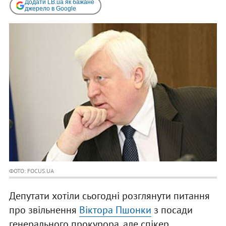
Додати LB.ua як бажане
джерело в Google
ФОТО: FOCUS.UA
Депутати хотіли сьогодні розглянути питання
про звільнення
Віктора Пшонки
з посади
генерального прокурора, але спікер