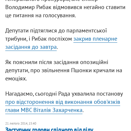
Володимир Рибак відмовився негайно ставити
це питання на голосування.
Депутати підтяглися до парламентської
трибуни, і Рибак поспіхом
закрив пленарне
засідання до завтра
.
Як пояснили після засідання опозиційні
депутати, про звільнення Пшонки кричали на
емоціях.
Нагадаємо, сьогодні Рада ухвалила постанову
про відсторонення від виконання обов'язків
глави МВС Віталія Захарченка
.
21 лютого 2014, 15:40
Заступник голови слідчого відділу