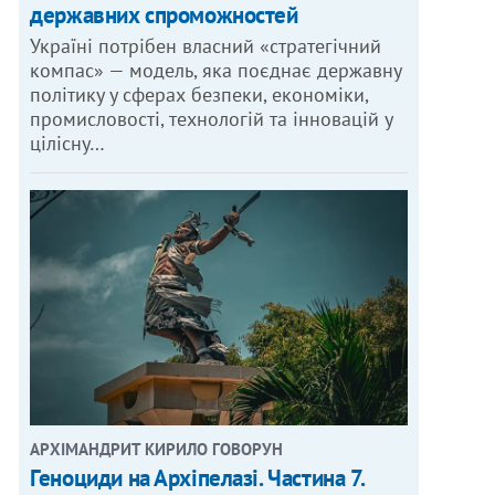
державних спроможностей
Україні потрібен власний «стратегічний
компас» — модель, яка поєднає державну
політику у сферах безпеки, економіки,
промисловості, технологій та інновацій у
цілісну…
АРХІМАНДРИТ КИРИЛО ГОВОРУН
Геноциди на Архіпелазі. Частина 7.