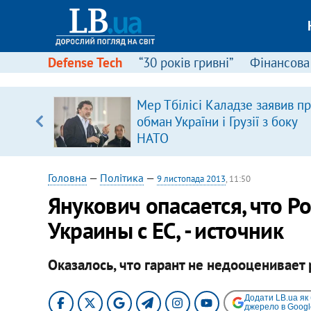
Defense Tech
“30 років гривні”
Фінансова
щодо
Мер Тбілісі Каладзе заявив п
 у
обман України і Грузії з боку
ої ходи
НАТО
Головна
—
Політика
—
9 листопада 2013
, 11:50
Янукович опасается, что Р
Украины с ЕС, - источник
Оказалось, что гарант не недооценивает
Додати LB.ua як
джерело в Googl