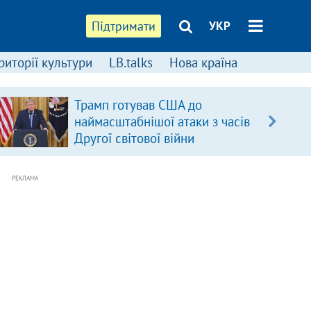
Підтримати
УКР
риторії культури
LB.talks
Нова країна
Трамп готував США до
наймасштабнішої атаки з часів
Другої світової війни
РЕКЛАМА