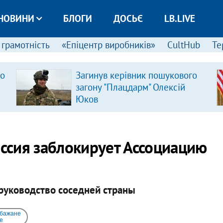
НОВИНИ
БЛОГИ
ДОСЬЄ
LB.LIVE
 грамотність
«Епіцентр виробників»
CultHub
Те
ро
Загинув керівник пошукового
загону "Плацдарм" Олексій
Юков
оссия заблокирует Ассоциацию
 руководство соседней страны
 бажане
e