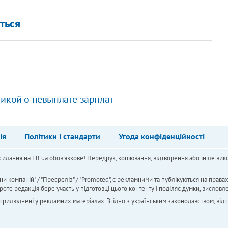
ться
тикой о невыплате зарплат
ія
Політики і стандарти
Угода конфіденційності
силання на LB.ua обов'язкове! Передрук, копіювання, відтворення або інше вико
ни компаній" / "Пресреліз" / "Promoted", є рекламними та публікуються на права
 редакція бере участь у підготовці цього контенту і поділяє думки, висловле
 оприлюднені у рекламних матеріалах. Згідно з українським законодавством, від