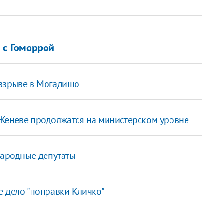
м с Гоморрой
 взрыве в Могадишо
 Женеве продолжатся на министерском уровне
народные депутаты
е дело "поправки Кличко"