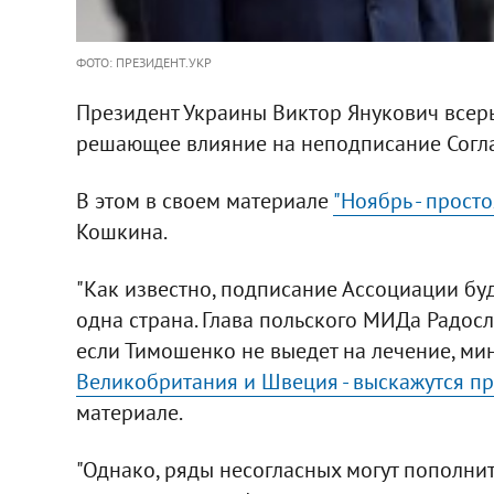
ФОТО: ПРЕЗИДЕНТ.УКР
Президент Украины Виктор Янукович всерье
решающее влияние на неподписание Согла
В этом в своем материале
"Ноябрь - просто
Кошкина.
"Как известно, подписание Ассоциации буд
одна страна. Глава польского МИДа Радосл
если Тимошенко не выедет на лечение, ми
Великобритания и Швеция - выскажутся п
материале.
"Однако, ряды несогласных могут пополни