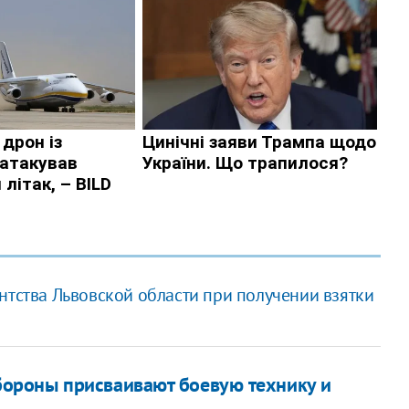
нтства Львовской области при получении взятки
ороны присваивают боевую технику и