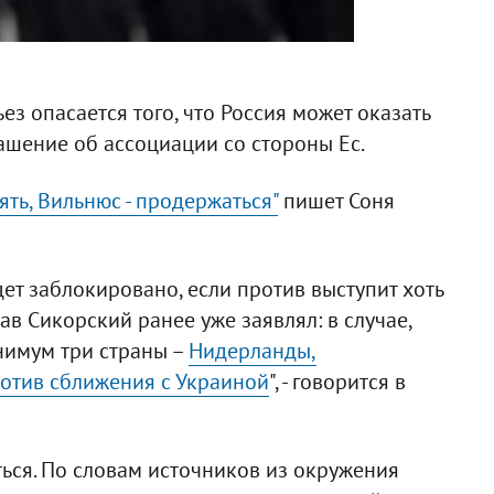
з опасается того, что Россия может оказать
шение об ассоциации со стороны Ес.
ять, Вильнюс - продержаться"
пишет Соня
ет заблокировано, если против выступит хоть
ав Сикорский ранее уже заявлял: в случае,
нимум три страны –
Нидерланды,
ротив сближения с Украиной
", - говорится в
ться. По словам источников из окружения