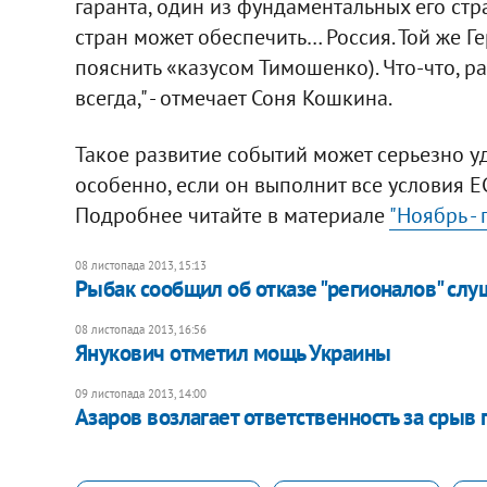
гаранта, один из фундаментальных его стр
стран может обеспечить… Россия. Той же Гер
пояснить «казусом Тимошенко). Что-что, р
всегда," - отмечает Соня Кошкина.
Такое развитие событий может серьезно у
особенно, если он выполнит все условия 
Подробнее читайте в материале
"Ноябрь -
08 листопада 2013, 15:13
Рыбак сообщил об отказе "регионалов" слу
08 листопада 2013, 16:56
Янукович отметил мощь Украины
09 листопада 2013, 14:00
Азаров возлагает ответственность за срыв 