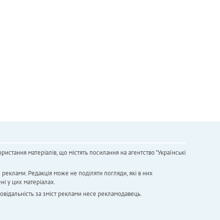
ристання матеріалів, що містять посилання на агентство "Українськi
х реклами. Редакція може не поділяти погляди, які в них
ні у цих матеріалах.
повідальність за зміст реклами несе рекламодавець.