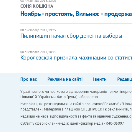
08 листопада 2013, 22:00
СОНЯ КОШКІНА
Ноябрь - простоять, Вильнюс - продержа
08 листопада 2013, 19:35
Пилипишин начал сбор денег на выборы
08 листопада 2013, 18:51
Королевская признала махинации со статис
Про нас
Реклама на сайті
Івенти
Редакц
У разі повного чи часткового відтворення матеріалів пряме гіперпо
Новини" й "Українська Фото Група", заборонено.
Матеріали, які розміщуються на сайті з позначкою "Реклама" / "Нови
представлені. Матеріали з плашкою СПЕЦПРОЄКТ є рекламними, проте
Редакція не несе відповідальності за факти та оціночні судження,
Cуб'єкт у сфері онлайн-медіа; ідентифікатор медіа - R40-05097