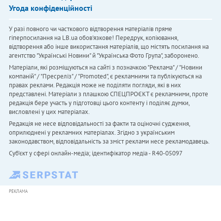
Угода конфіденційності
У разі повного чи часткового відтворення матеріалів пряме
гіперпосилання на LB.ua обов'язкове! Передрук, копіювання,
відтворення або інше використання матеріалів, що містять посилання на
агентство "Українськi Новини" й "Українська Фото Група", заборонено.
Матеріали, які розміщуються на сайті з позначкою "Реклама" / "Новини
компаній" / "Пресреліз" / "Promoted", є рекламними та публікуються на
правах реклами. Редакція може не поділяти погляди, які в них
представлені. Матеріали з плашкою СПЕЦПРОЄКТ є рекламними, проте
редакція бере участь у підготовці цього контенту і поділяє думки,
висловлені у цих матеріалах.
Редакція не несе відповідальності за факти та оціночні судження,
оприлюднені у рекламних матеріалах. Згідно з українським
законодавством, відповідальність за зміст реклами несе рекламодавець.
Cуб'єкт у сфері онлайн-медіа; ідентифікатор медіа - R40-05097
РЕКЛАМА