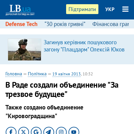
Підтримати
УКР
Defense Tech
“30 років гривні”
Фінансова грамо
Загинув керівник пошукового
загону "Плацдарм" Олексій Юков
Головна
—
Політика
—
19 квітня 2013
, 10:32
В Раде создали объединение "За
трезвое будущее"
Также создано объединение
"Кировоградщина"