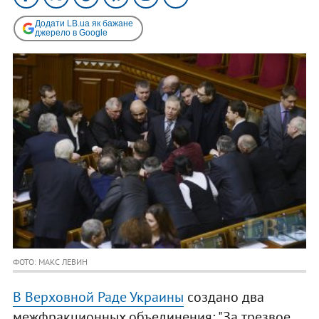
Додати LB.ua як бажане
джерело в Google
ФОТО: МАКС ЛЕВИН
В Верховной Раде Украины
создано два
межфракционных объединения: "За трезвое