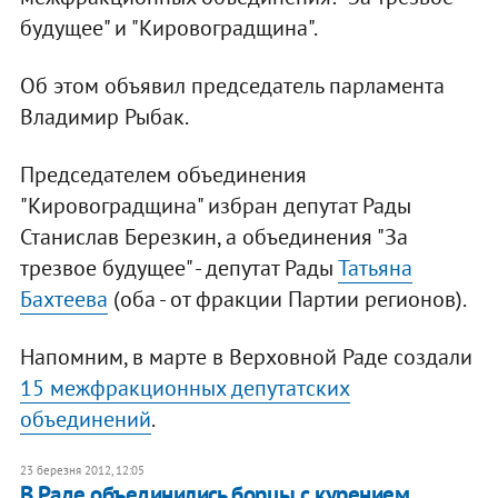
будущее" и "Кировоградщина".
Об этом объявил председатель парламента
Владимир Рыбак.
Председателем объединения
"Кировоградщина" избран депутат Рады
Станислав Березкин, а объединения "За
трезвое будущее" - депутат Рады
Татьяна
Бахтеева
(оба - от фракции Партии регионов).
Напомним, в марте в Верховной Раде создали
15 межфракционных депутатских
объединений
.
23 березня 2012, 12:05
В Раде объединились борцы с курением