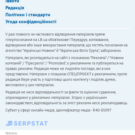
Івенти
Редакція
Політики і стандарти
Угода конфіденційності
У разі повного чи часткового відтворення матеріалів пряме
гіперпосилання на LB.ua обов'язкове! Передрук, копіювання,
відтворення або інше використання матеріалів, що містять посилання на
агентство "Українськi Новини" й "Українська Фото Група", заборонено.
Матеріали, які розміщуються на сайті з позначкою "Реклама" / "Новини
компаній" / "Пресреліз" / "Promoted", є рекламними та публікуються на
правах реклами. Редакція може не поділяти погляди, які в них
представлені. Матеріали з плашкою СПЕЦПРОЄКТ є рекламними, проте
редакція бере участь у підготовці цього контенту і поділяє думки,
висловлені у цих матеріалах.
Редакція не несе відповідальності за факти та оціночні судження,
оприлюднені у рекламних матеріалах. Згідно з українським
законодавством, відповідальність за зміст реклами несе рекламодавець.
Cуб'єкт у сфері онлайн-медіа; ідентифікатор медіа - R40-05097
РЕКЛАМА