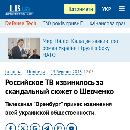
Підтримати
УКР
Defense Tech
“30 років гривні”
Фінансова грамо
Мер Тбілісі Каладзе заявив про
в
обман України і Грузії з боку
НАТО
Головна
—
Політика
—
15 березня 2013
, 12:05
Российское ТВ извинилось за
скандальный сюжет о Шевченко
Телеканал "Оренбург" принес извинения
всей украинской общественности.