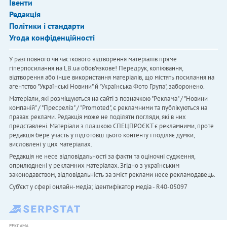
Івенти
Редакція
Політики і стандарти
Угода конфіденційності
У разі повного чи часткового відтворення матеріалів пряме
гіперпосилання на LB.ua обов'язкове! Передрук, копіювання,
відтворення або інше використання матеріалів, що містять посилання на
агентство "Українськi Новини" й "Українська Фото Група", заборонено.
Матеріали, які розміщуються на сайті з позначкою "Реклама" / "Новини
компаній" / "Пресреліз" / "Promoted", є рекламними та публікуються на
правах реклами. Редакція може не поділяти погляди, які в них
представлені. Матеріали з плашкою СПЕЦПРОЄКТ є рекламними, проте
редакція бере участь у підготовці цього контенту і поділяє думки,
висловлені у цих матеріалах.
Редакція не несе відповідальності за факти та оціночні судження,
оприлюднені у рекламних матеріалах. Згідно з українським
законодавством, відповідальність за зміст реклами несе рекламодавець.
Cуб'єкт у сфері онлайн-медіа; ідентифікатор медіа - R40-05097
РЕКЛАМА