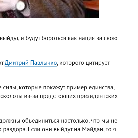
ыйдут, и будут бороться как нация за свою
эт
Дмитрий Павлычко
, которого цитирует
 силы, которые покажут пример единства,
 расколоты из-за предстоящих президентских
олжны объединиться настолько, что мы не
 раздора. Если они выйдут на Майдан, то я