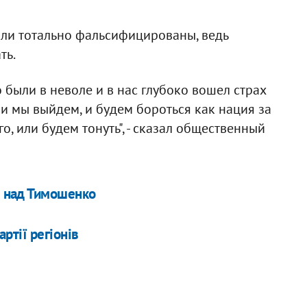
ыли тотально фальсифицированы, ведь
ть.
о были в неволе и в нас глубоко вошел страх
ли мы выйдем, и будем бороться как нация за
о, или будем тонуть", - сказал общественный
е над Тимошенко
ртії регіонів