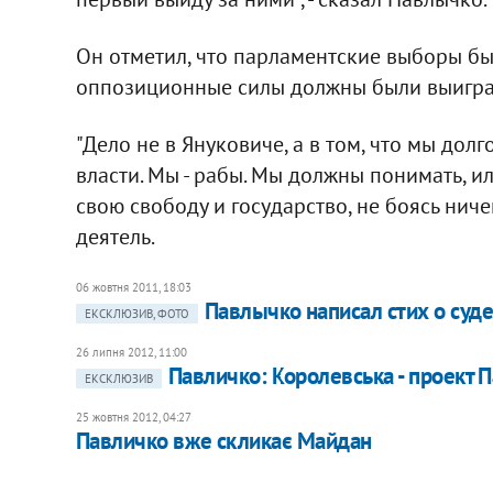
Он отметил, что парламентские выборы б
оппозиционные силы должны были выигра
"Дело не в Януковиче, а в том, что мы долг
власти. Мы - рабы. Мы должны понимать, и
свою свободу и государство, не боясь ничег
деятель.
06 жовтня 2011, 18:03
Павлычко написал стих о суд
ЕКСКЛЮЗИВ, ФОТО
26 липня 2012, 11:00
Павличко: Королевська - проект Па
ЕКСКЛЮЗИВ
25 жовтня 2012, 04:27
Павличко вже скликає Майдан