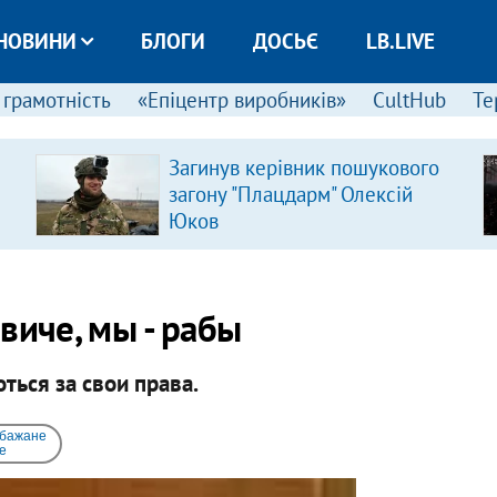
НОВИНИ
БЛОГИ
ДОСЬЄ
LB.LIVE
 грамотність
«Епіцентр виробників»
CultHub
Те
Загинув керівник пошукового
загону "Плацдарм" Олексій
Юков
виче, мы - рабы
ься за свои права.
 бажане
e