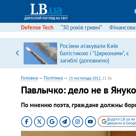
Defense Tech
“30 років гривні”
Фінансова
серця
Росіяни атакували Київ
 кави
балістикою і "Цирконами", є
загиблі (доповнено)
Головна
—
Політика
—
23 листопада 2012
, 21:36
Павлычко: дело не в Януко
По мнению поэта, граждане должны борот
Додати LB.ua як
джерело в Googl