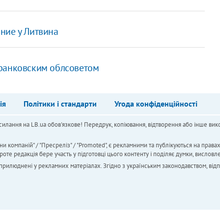
ние у Литвина
Франковским облсоветом
ія
Політики і стандарти
Угода конфіденційності
силання на LB.ua обов'язкове! Передрук, копіювання, відтворення або інше вико
ни компаній" / "Пресреліз" / "Promoted", є рекламними та публікуються на права
 редакція бере участь у підготовці цього контенту і поділяє думки, висловле
 оприлюднені у рекламних матеріалах. Згідно з українським законодавством, від