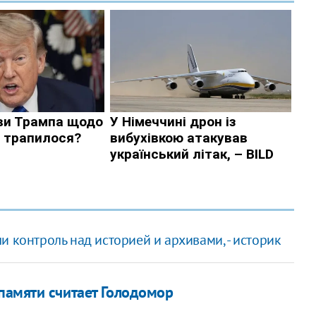
 контроль над историей и архивами, - историк
 памяти считает Голодомор