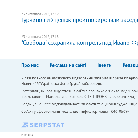
23 листопада 2012, 17:59
Турчинов и Яценюк проигнорировали заседа
23 листопада 2012, 17:18
"Свобода" сохранила контроль над Ивано-
Про нас
Реклама на сайті
Івенти
Редакц
У разі повного чи часткового відтворення матеріалів пряме гіперпо
Новини" й "Українська Фото Група", заборонено.
Матеріали, які розміщуються на сайті з позначкою "Реклама" / "Нови
представлені. Матеріали з плашкою СПЕЦПРОЄКТ є рекламними, проте
Редакція не несе відповідальності за факти та оціночні судження,
Cуб'єкт у сфері онлайн-медіа; ідентифікатор медіа - R40-05097
РЕКЛАМА