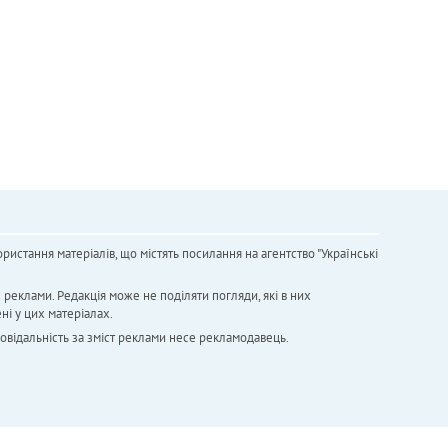
ристання матеріалів, що містять посилання на агентство "Українськi
х реклами. Редакція може не поділяти погляди, які в них
ні у цих матеріалах.
повідальність за зміст реклами несе рекламодавець.