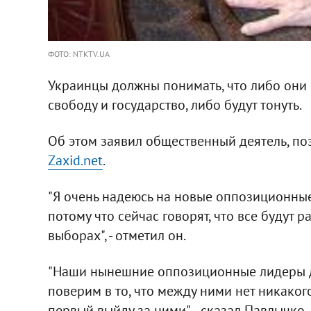
ФОТО: NTKTV.UA
Украинцы должны понимать, что либо они в
свободу и государство, либо будут тонуть.
Об этом заявил общественный деятель, по
Zaxid.net
.
"Я очень надеюсь на новые оппозиционные
потому что сейчас говорят, что все будут
выборах", - отметил он.
"Наши нынешние оппозиционные лидеры д
поверим в то, что между ними нет никакого
первый выйду за ними", - сказал Павлычко.