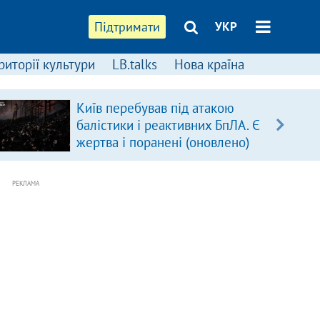
Підтримати
УКР
риторії культури
LB.talks
Нова країна
Київ перебував під атакою
балістики і реактивних БпЛА. Є
жертва і поранені (оновлено)
РЕКЛАМА