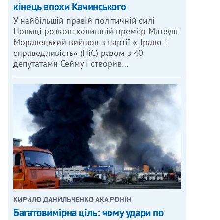
кінець епохи Качинського
У найбільшій правій політичній силі
Польщі розкол: колишній прем’єр Матеуш
Моравецький вийшов з партії «Право і
справедливість» (ПіС) разом з 40
депутатами Сейму і створив…
КИРИЛО ДАНИЛЬЧЕНКО АКА РОНІН
Багатовимірна ціль: чому удари по